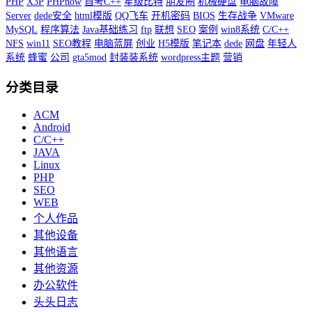
PHP
X3P
PHPnow
自考C++
星级比特
朋友圈
机械硬盘
电脑故障
Server
dede安全
html模版
QQ飞车
开机密码
BIOS
生存战争
VMware
MySQL
程序算法
Java基础练习
ftp
联想
SEO
案例
win8系统
C/C++
NFS
win11
SEO教程
电脑蓝屏
创业
H5模版
笔记本
dede
网盘
年轻人
系统
蜂蜜
公司
gta5mod
封装装系统
wordpress主题
营销
分类目录
ACM
Android
C/C++
JAVA
Linux
PHP
SEO
WEB
个人作品
其他设备
其他语言
其他资源
办公软件
头头日志