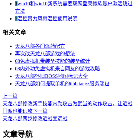
1
win10和win10新系统需要联网登录微软账户激活跳过
方法
2
温控暴力风扇温控使用说明
相关文章
天龙八部各门派药配方
再次改天龙八部游戏的想法
08免虚拟机带装备技能的装备统计
08内外功免虚拟机来自网友的游戏攻略
天龙八部怀旧BOSS地图标记大全
天龙八部如何提取单机的tlbb.tar.gz服务端包
上一篇
天龙八部修改新手技能内劲攻击为武当的动作攻击，让近战
门派也能远攻
下一篇
天龙八部两步修改近战变远战
文章导航