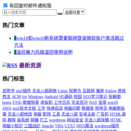
有回复时邮件通知我
热门文章
1
win10和win10新系统需要联网登录微软账户激活跳过
方法
2
温控暴力风扇温控使用说明
最新资源
热门标签
说明书
gta5插件
天龙八部网络
Linux
知更鸟
互联网
骗局
Emlog
游戏
想法
ACM
frp
Windows
Android
H5源码
校园
SEO学习笔记
拆解图
begin
ESXi
数据恢复
虚拟机
工作日志
天龙百问
NAS
宝塔
win10
JAVA
gta5技术文档
工作
快速启动
电脑问题
数据库
程序员
电脑那些
事
天龙八部修改
电脑
职场
工具
天龙八部
安卓主板
广告机
HTML源
码
群晖
装系统
网赚
打工
wordpress
网站安全
天龙八部攻略
HTML
电脑小知识
三国战纪
Apache
VBA
GTA5
JAVA算法
wordpress插件