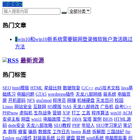
阅读全文
热门文章
1
win10和win10新系统需要联网登录微软账户激活跳过
方法
最新资源
热门标签
SEO
html模版
HTML
星级比特
数据恢复
C/C++
gta5技术文档
Java基
础练习
电脑问题
GTA5
wordpress插件
天龙八部网络
装系统
电脑蓝
屏
开机密码
NFS
gta5mod
程序员
网赚
机械硬盘
天龙百问
校园
Linux
网站安全
互联网
H5模版
NAS
天龙八部修改
广告机
自考C++
PHPnow
虚拟机
生存战争
营销
X3P
打工
工具
程序算法
win10
ACM
安卓主板
网盘
win11
电脑故障
工作
JAVA
宝塔
案例
BIOS
HTML源
码
dede安全
天龙八部攻略
SEO教程
PHP
年轻人
SEO学习笔记
笔记
本
群晖
蜂蜜
骗局
数据库
工作日志
begin
系统
拆解图
三国战纪
ftp
Emlog
gta5插件
封装装系统
公司
硬盘
联想
win8系统
电脑那些事
创