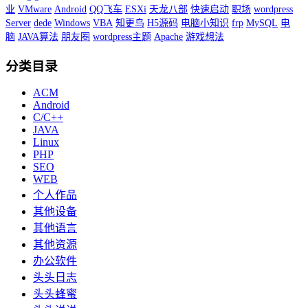
业
VMware
Android
QQ飞车
ESXi
天龙八部
快速启动
职场
wordpress
Server
dede
Windows
VBA
知更鸟
H5源码
电脑小知识
frp
MySQL
电
脑
JAVA算法
朋友圈
wordpress主题
Apache
游戏想法
分类目录
ACM
Android
C/C++
JAVA
Linux
PHP
SEO
WEB
个人作品
其他设备
其他语言
其他资源
办公软件
头头日志
头头蜂蜜