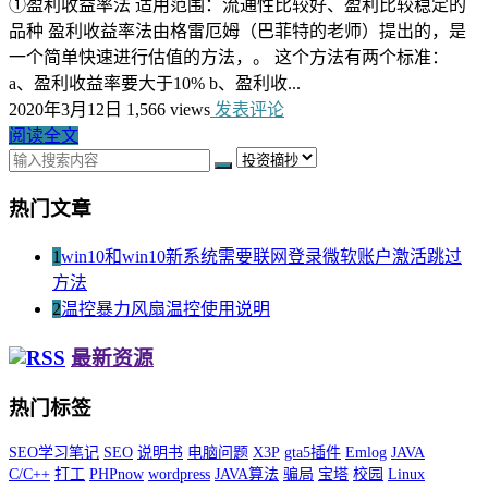
①盈利收益率法 适用范围：流通性比较好、盈利比较稳定的
品种 盈利收益率法由格雷厄姆（巴菲特的老师）提出的，是
一个简单快速进行估值的方法，。 这个方法有两个标准：
a、盈利收益率要大于10% b、盈利收...
2020年3月12日
1,566 views
发表评论
阅读全文
热门文章
1
win10和win10新系统需要联网登录微软账户激活跳过
方法
2
温控暴力风扇温控使用说明
最新资源
热门标签
SEO学习笔记
SEO
说明书
电脑问题
X3P
gta5插件
Emlog
JAVA
C/C++
打工
PHPnow
wordpress
JAVA算法
骗局
宝塔
校园
Linux