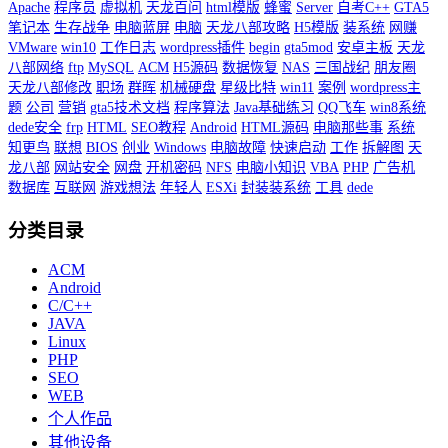
Apache
程序员
虚拟机
天龙百问
html模版
蜂蜜
Server
自考C++
GTA5
笔记本
生存战争
电脑蓝屏
电脑
天龙八部攻略
H5模版
装系统
网赚
VMware
win10
工作日志
wordpress插件
begin
gta5mod
安卓主板
天龙
八部网络
ftp
MySQL
ACM
H5源码
数据恢复
NAS
三国战纪
朋友圈
天龙八部修改
职场
群晖
机械硬盘
星级比特
win11
案例
wordpress主
题
公司
营销
gta5技术文档
程序算法
Java基础练习
QQ飞车
win8系统
dede安全
frp
HTML
SEO教程
Android
HTML源码
电脑那些事
系统
知更鸟
联想
BIOS
创业
Windows
电脑故障
快速启动
工作
拆解图
天
龙八部
网站安全
网盘
开机密码
NFS
电脑小知识
VBA
PHP
广告机
数据库
互联网
游戏想法
年轻人
ESXi
封装装系统
工具
dede
分类目录
ACM
Android
C/C++
JAVA
Linux
PHP
SEO
WEB
个人作品
其他设备