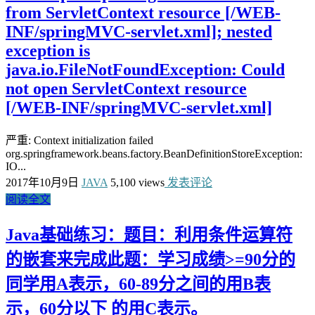
from ServletContext resource [/WEB-
INF/springMVC-servlet.xml]; nested
exception is
java.io.FileNotFoundException: Could
not open ServletContext resource
[/WEB-INF/springMVC-servlet.xml]
严重: Context initialization failed
org.springframework.beans.factory.BeanDefinitionStoreException:
IO...
2017年10月9日
JAVA
5,100 views
发表评论
阅读全文
Java基础练习：题目：利用条件运算符
的嵌套来完成此题：学习成绩>=90分的
同学用A表示，60-89分之间的用B表
示，60分以下 的用C表示。