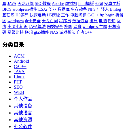
具
JAVA
天龙八部
SEO教程
Apache
虚拟机
html模版
公司
安卓主板
BIOS
wordpress插件
ESXi
创业
数据库
生存战争
NFS
年轻人
Emlog
互联网
H5源码
快速启动
H5模版
工作
电脑问题
C/C++
ftp
begin
拆解
图
wordpress
dede安全
天龙百问
程序员
数据恢复
骗局
电脑
PHP
网
盘
电脑小知识
JAVA算法
网站安全
校园
网赚
wordpress主题
开机密
码
星级比特
联想
gta5插件
NAS
游戏想法
自考C++
分类目录
ACM
Android
C/C++
JAVA
Linux
PHP
SEO
WEB
个人作品
其他设备
其他语言
其他资源
办公软件