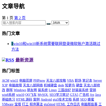
文章导航
第
1
页
第
2
页
热门文章
1
win10和win10新系统需要联网登录微软账户激活跳过
方法
最新资源
热门标签
ACM
win11
电脑蓝屏
PHPnow
天龙八部攻略
VBA
职场
笔记本
Server
X3P
电脑故障
天龙八部网络
机械硬盘
dede
知更鸟
硬盘
天龙八部修
改
群晖
Windows
朋友圈
装系统
Linux
三国战纪
封装装系统
营销
win8系统
win10
QQ飞车
MySQL
SEO学习笔记
GTA5
广告机
frp
Java
基础练习
HTML源码
案例
Android
gta5技术文档
系统
SEO
蜂蜜
VMware
宝塔
打工
程序算法
gta5mod
HTML
工作日志
电脑那些事
工