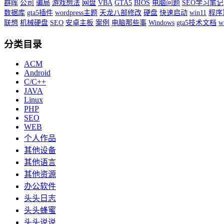
群晖
公司
骗局
游戏想法
网盘
VBA
GTA5
BIOS
电脑问题
SEO学习笔记
数据库
gta5插件
wordpress主题
天龙八部修改
硬盘
快速启动
win11
程序
联想
机械硬盘
SEO
安卓主板
案例
电脑那些事
Windows
gta5技术文档
w
分类目录
ACM
Android
C/C++
JAVA
Linux
PHP
SEO
WEB
个人作品
其他设备
其他语言
其他资源
办公软件
头头日志
头头蜂蜜
头头说说