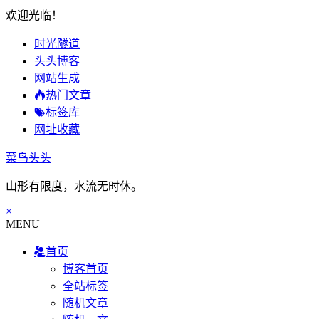
欢迎光临！
时光隧道
头头博客
网站生成
热门文章
标签库
网址收藏
菜鸟头头
山形有限度，水流无时休。
×
MENU
首页
博客首页
全站标签
随机文章