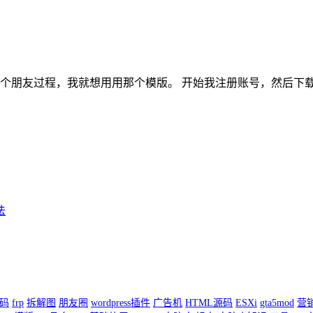
的一个朋友过程，我就想用用那个模版。 开始我注册账号，然后下载
法
码
frp
拆解图
朋友圈
wordpress插件
广告机
HTML源码
ESXi
gta5mod
营