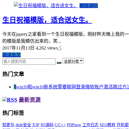
模版源码
生日祝福模版，适合送女生。
今天在jquery之家看到一个生日祝福模版，刚好昨天晚上我
的模版是我模仿出来的，笑...
2017年11月13日
4,262 views
5
阅读全文
热门文章
1
win10和win10新系统需要联网登录微软账户激活跳过方
最新资源
热门标签
知更鸟
dede安全
X3P
H5源码
C/C++
PHPnow
工作日志
SEO教程
开机密