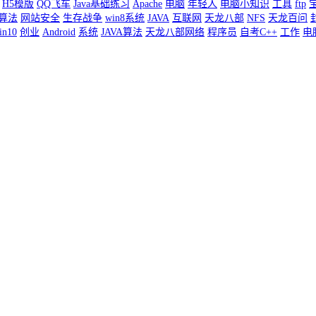
H5模版
QQ飞车
Java基础练习
Apache
电脑
年轻人
电脑小知识
工具
ftp
算法
网站安全
生存战争
win8系统
JAVA
互联网
天龙八部
NFS
天龙百问
in10
创业
Android
系统
JAVA算法
天龙八部网络
程序员
自考C++
工作
电