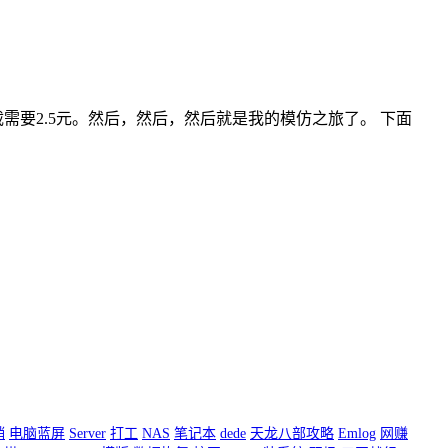
需要2.5元。然后，然后，然后就是我的模仿之旅了。 下面
销
电脑蓝屏
Server
打工
NAS
笔记本
dede
天龙八部攻略
Emlog
网赚