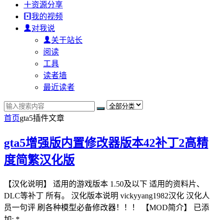
资源分享
我的视频
对我说
关于站长
阅读
工具
读者墙
最近读者
首页
gta5插件
文章
gta5增强版内置修改器版本42补丁2高精
度简繁汉化版
【汉化说明】 适用的游戏版本 1.50及以下 适用的资料片、
DLC等补丁 所有。 汉化版本说明 vickyyang1982汉化 汉化人
员一句评 刷各种模型必备修改器！！！ 【MOD简介】 已添
加: *...