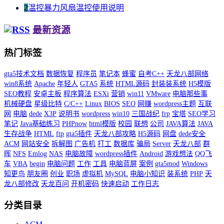
2
温控暴力风扇温控使用说明
最新资源
热门标签
gta5技术文档
数据恢复
程序员
笔记本
蜂蜜
自考C++
天龙八部网络
win8系统
Apache
年轻人
GTA5
系统
HTML源码
封装装系统
H5模版
SEO教程
安卓主板
程序算法
ESXi
营销
win11
VMware
电脑那些事
机械硬盘
星级比特
C/C++
Linux
BIOS
SEO
网赚
wordpress主题
互联
网
电脑
dede
X3P
说明书
wordpress
win10
三国战纪
frp
宝塔
SEO学习
笔记
Java基础练习
PHPnow
html模版
校园
联想
公司
JAVA算法
JAVA
生存战争
HTML
ftp
gta5插件
天龙八部攻略
H5源码
网盘
dede安全
ACM
网站安全
拆解图
广告机
打工
数据库
骗局
Server
天龙八部
群
晖
NFS
Emlog
NAS
电脑故障
wordpress插件
Android
游戏想法
QQ飞
车
VBA
begin
电脑问题
工作
工具
电脑蓝屏
案例
gta5mod
Windows
知更鸟
朋友圈
创业
职场
虚拟机
MySQL
电脑小知识
装系统
PHP
天
龙八部修改
天龙百问
开机密码
快速启动
工作日志
分类目录