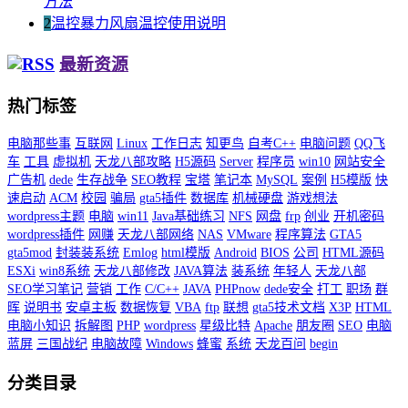
方法
2
温控暴力风扇温控使用说明
最新资源
热门标签
电脑那些事
互联网
Linux
工作日志
知更鸟
自考C++
电脑问题
QQ飞
车
工具
虚拟机
天龙八部攻略
H5源码
Server
程序员
win10
网站安全
广告机
dede
生存战争
SEO教程
宝塔
笔记本
MySQL
案例
H5模版
快
速启动
ACM
校园
骗局
gta5插件
数据库
机械硬盘
游戏想法
wordpress主题
电脑
win11
Java基础练习
NFS
网盘
frp
创业
开机密码
wordpress插件
网赚
天龙八部网络
NAS
VMware
程序算法
GTA5
gta5mod
封装装系统
Emlog
html模版
Android
BIOS
公司
HTML源码
ESXi
win8系统
天龙八部修改
JAVA算法
装系统
年轻人
天龙八部
SEO学习笔记
营销
工作
C/C++
JAVA
PHPnow
dede安全
打工
职场
群
晖
说明书
安卓主板
数据恢复
VBA
ftp
联想
gta5技术文档
X3P
HTML
电脑小知识
拆解图
PHP
wordpress
星级比特
Apache
朋友圈
SEO
电脑
蓝屏
三国战纪
电脑故障
Windows
蜂蜜
系统
天龙百问
begin
分类目录