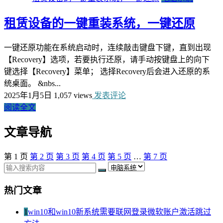
租赁设备的一键重装系统，一键还原
一键还原功能在系统启动时，连续敲击键盘下键，直到出现
【Recovery】选项，若要执行还原，请手动按键盘上的向下
键选择【Recovery】菜单； 选择Recovery后会进入还原的系
统桌面。 &nbs...
2025年1月5日
1,057 views
发表评论
阅读全文
文章导航
第
1
页
第
2
页
第
3
页
第
4
页
第
5
页
…
第
7
页
热门文章
1
win10和win10新系统需要联网登录微软账户激活跳过