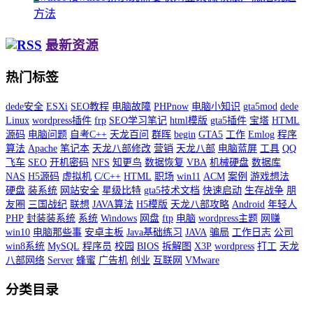
方法
最新资源
热门标签
dede安全
ESXi
SEO教程
电脑故障
PHPnow
电脑小知识
gta5mod
dede
Linux
wordpress插件
frp
SEO学习笔记
html模版
gta5插件
宝塔
HTML
源码
电脑问题
自考C++
天龙百问
群晖
begin
GTA5
工作
Emlog
程序
算法
Apache
笔记本
天龙八部修改
营销
天龙八部
电脑蓝屏
工具
QQ
飞车
SEO
开机密码
NFS
知更鸟
数据恢复
VBA
机械硬盘
数据库
NAS
H5源码
虚拟机
C/C++
HTML
职场
win11
ACM
案例
游戏想法
硬盘
装系统
网站安全
星级比特
gta5技术文档
快速启动
生存战争
朋
友圈
三国战纪
联想
JAVA算法
H5模版
天龙八部攻略
Android
年轻人
PHP
封装装系统
系统
Windows
网盘
ftp
电脑
wordpress主题
网赚
win10
电脑那些事
安卓主板
Java基础练习
JAVA
骗局
工作日志
公司
win8系统
MySQL
程序员
校园
BIOS
拆解图
X3P
wordpress
打工
天龙
八部网络
Server
蜂蜜
广告机
创业
互联网
VMware
分类目录