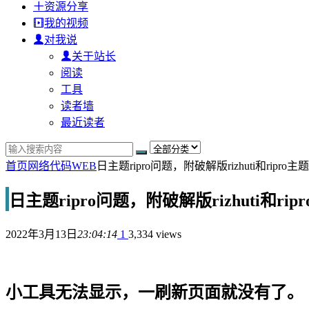
资源分享
我的视频
对我说
关于站长
阅读
工具
读者墙
最近读者
首页
网络代码
WEB
日主题ripro问题，附破解版rizhuti和ripro主题
日主题ripro问题，附破解版rizhuti和rip
2022年3月13日
23:04:14
1
3,334 views
小工具无法显示，一刷新页面就没有了。