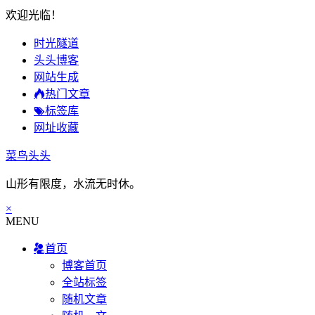
欢迎光临！
时光隧道
头头博客
网站生成
热门文章
标签库
网址收藏
菜鸟头头
山形有限度，水流无时休。
×
MENU
首页
博客首页
全站标签
随机文章