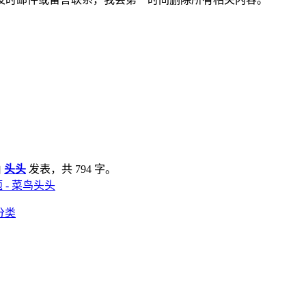
由
头头
发表，共 794 字。
题 - 菜鸟头头