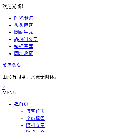
欢迎光临！
时光隧道
头头博客
网站生成
热门文章
标签库
网址收藏
菜鸟头头
山形有限度，水流无时休。
×
MENU
首页
博客首页
全站标签
随机文章