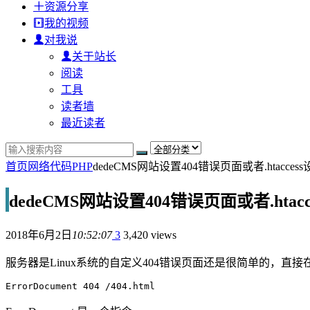
资源分享
我的视频
对我说
关于站长
阅读
工具
读者墙
最近读者
首页
网络代码
PHP
dedeCMS网站设置404错误页面或者.htacces
dedeCMS网站设置404错误页面或者.htacc
2018年6月2日
10:52:07
3
3,420 views
服务器是Linux系统的自定义404错误页面还是很简单的，直接在
ErrorDocument 404 /404.html