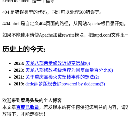
ErrorDocument 是一个指令
404 是错误类型的代码，同理可以处理500错误等。
/404.html 是自定义404页面的路径，从网站Apache根目录开始，
如果不能使用请使Apache加载rewrite模块，把httpd.conf
历史上的今天:
2023:
天龙八部两步修改近战变远战(0)
2023:
天龙八部修改初级治疗为回复血量百分比(0)
2021:
关于重庆高楼火灾坠楼事件的想法(2)
2019:
dede织梦版权去除powered by dedecms(3)
欢迎来到
菜鸟头头
的个人博客
本文章
百度已收录
，若发现本站有任何侵犯您利益的内容，请
放得下，才能走得远！