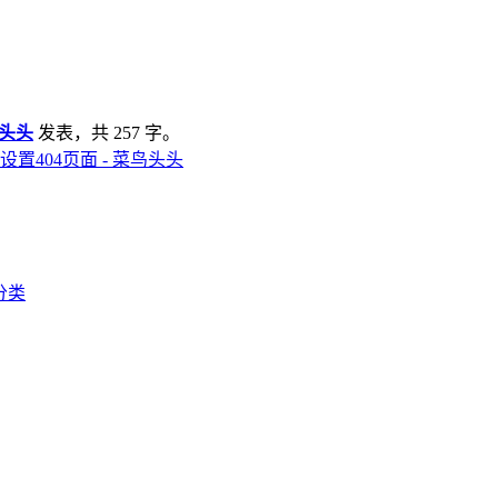
头头
发表，共 257 字。
ss设置404页面 - 菜鸟头头