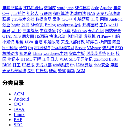
电脑那些事
HTML源码
数据库
wordpress
SEO教程
dede
Apache
自考
C++
gta5插件
年轻人
互联网
程序算法
游戏想法
NAS
天龙八部攻略
联想
gta5技术文档
数据恢复
案例
C/C++
电脑蓝屏
工具
网赚
Android
创业
begin
公司
MySQL
Emlog
wordpress插件
开机密码
工作
win11
骗局
win10
三国战纪
生存战争
QQ飞车
Windows
天龙百问
网站安全
GTA5
NFS
朋友圈
H5源码
快速启动
电脑问题
虚拟机
PHPnow
电脑
小知识
系统
JAVA
宝塔
电脑故障
天龙八部修改
程序员
拆解图
网盘
html模版
营销
frp
星级比特
Java基础练习
Server
VMware
装系统
SEO
机械硬盘
知更鸟
Linux
wordpress主题
安卓主板
封装装系统
PHP
校
园
笔记本
HTML
群晖
工作日志
VBA
SEO学习笔记
gta5mod
ESXi
BIOS
打工
H5模版
天龙八部
win8系统
ftp
JAVA算法
dede安全
电脑
天龙八部网络
X3P
广告机
硬盘
蜂蜜
职场
ACM
分类目录
ACM
Android
C/C++
JAVA
Linux
PHP
SEO