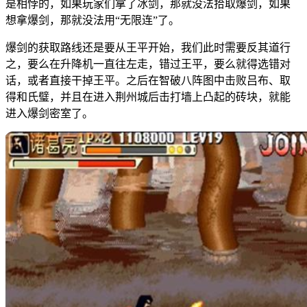
是相悖的，如果玩家们拿了冰剑，那就没法拾取爆剑，如果
想拿爆剑，那就没法用“无限连”了。
爆剑的获取路线还是要从王平开始，我们此时需要反其道行
之，要么在升降机一直往左走，错过王平，要么就得选错对
话，或者直接干掉王平。之后在智破八阵图中击败吕布、取
得和氏璧，并且在进入荆州城后击打墙上凸起的砖块，就能
进入爆剑密室了。