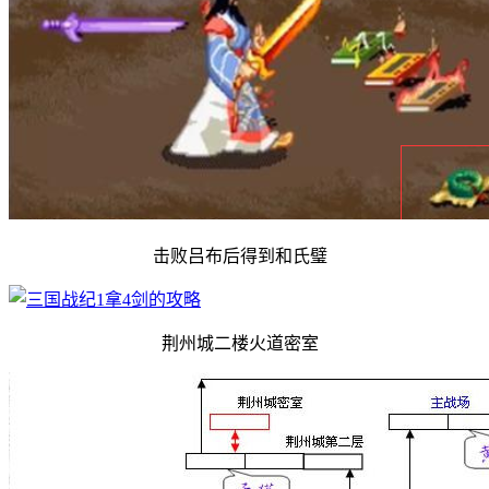
击败吕布后得到和氏璧
荆州城二楼火道密室