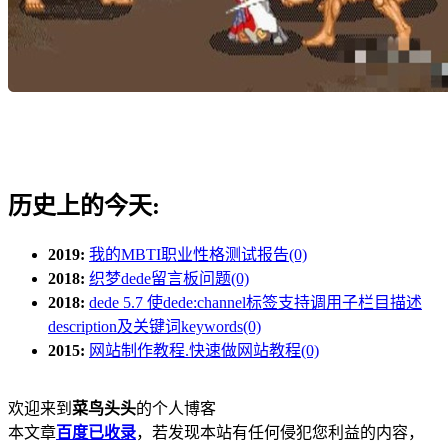
历史上的今天:
2019:
我的MBTI职业性格测试报告(0)
2018:
织梦dede留言板问题(0)
2018:
dede 5.7 使dede:channel标签支持调用子栏目描述
description及关键词keywords(0)
2015:
网站制作教程.快速做网站教程(0)
欢迎来到
菜鸟头头
的个人博客
本文章
百度已收录
，若发现本站有任何侵犯您利益的内容，