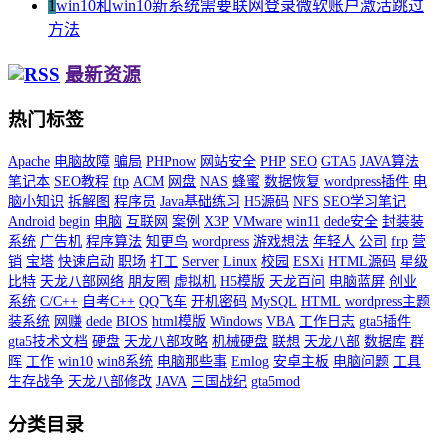
1
win10和win10新系统需要联网登录微软账户激活跳过
方法
最新资源
热门标签
Apache
电脑故障
骗局
PHPnow
网站安全
PHP
SEO
GTA5
JAVA算法
笔记本
SEO教程
ftp
ACM
网盘
NAS
蜂蜜
数据恢复
wordpress插件
电
脑小知识
拆解图
程序员
Java基础练习
H5源码
NFS
SEO学习笔记
Android
begin
电脑
互联网
案例
X3P
VMware
win11
dede安全
封装装
系统
广告机
程序算法
知更鸟
wordpress
游戏想法
年轻人
公司
frp
营
销
宝塔
快速启动
职场
打工
Server
Linux
校园
ESXi
HTML源码
星级
比特
天龙八部网络
朋友圈
虚拟机
H5模版
天龙百问
电脑蓝屏
创业
系统
C/C++
自考C++
QQ飞车
开机密码
MySQL
HTML
wordpress主题
装系统
网赚
dede
BIOS
html模版
Windows
VBA
工作日志
gta5插件
gta5技术文档
硬盘
天龙八部攻略
机械硬盘
联想
天龙八部
数据库
群
晖
工作
win10
win8系统
电脑那些事
Emlog
安卓主板
电脑问题
工具
生存战争
天龙八部修改
JAVA
三国战纪
gta5mod
分类目录