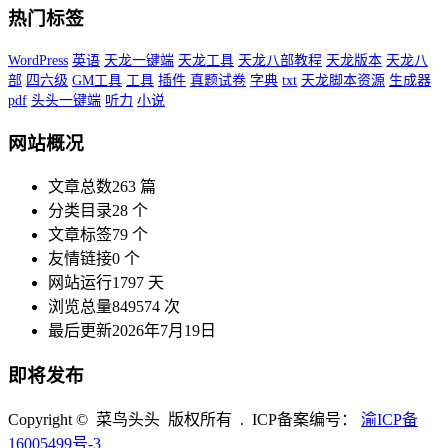
热门标签
WordPress
英语
天龙一键端
天龙工具
天龙八部教程
天龙版本
天龙八
部
四六级
GM工具
工具
插件
真题试卷
字典
txt
天龙脚本资源
生成器
pdf
头头一键端
听力
小说
网站概况
文章总数
263 篇
分类目录
28 个
文章标签
79 个
友情链接
0 个
网站运行
1797 天
浏览总量
849574 次
最后更新
2026年7月19日
即将发布
Copyright © 菜鸟头头 版权所有 . ICP备案编号：
渝ICP备
16005499号-3