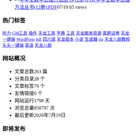
方法丛书(12册).PDF
07/19
65 views
热门标签
听力
GM工具
插件
天龙工具
字典
工具
天龙脚本资源
真题试卷
天龙
一键端
WordPress
pdf
四六级
天龙版本
小说
生成器
txt
天龙八部教程
头头一键端
英语
天龙八部
网站概况
文章总数
263 篇
分类目录
28 个
文章标签
79 个
友情链接
0 个
网站运行
1798 天
浏览总量
850797 次
最后更新
2026年7月19日
即将发布