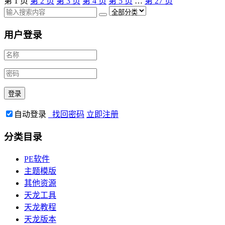
第
1
页
第
2
页
第
3
页
第
4
页
第
5
页
…
第
27
页
用户登录
自动登录
找回密码
立即注册
分类目录
PE软件
主题模版
其他资源
天龙工具
天龙教程
天龙版本