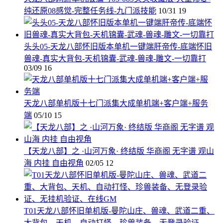
纯还原08感觉-完整任务线-九门派技能
10/31
19
头头05-天龙八部怀旧版本单机一键端肝帝传-底端怀旧
兽魂-真实大背包-天机锦囊-武魂-兽魂-雕文-一切靠打
03/09
16
天龙八部单机版十七门派集大成单机端+客户端+服务
端
05/10
15
【天龙八部】之 ·山河万象· 终结版 华商阁 无字谱 观山
海 内挂 自由视角
02/05
12
T01天龙八部怀旧单机版-曼陀山庄、兽魂、武道二重、
大背包、天机、自动打怪、珍兽装备、无登录验证、