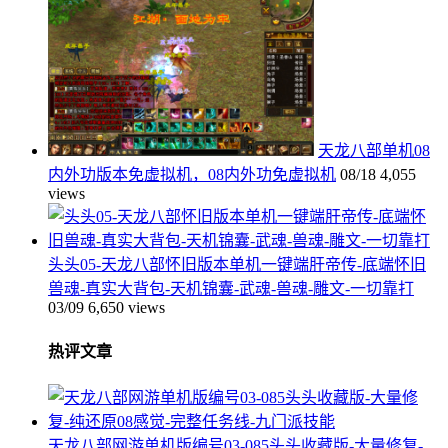
天龙八部单机08
内外功版本免虚拟机，08内外功免虚拟机
08/18
4,055
views
头头05-天龙八部怀旧版本单机一键端肝帝传-底端怀旧
兽魂-真实大背包-天机锦囊-武魂-兽魂-雕文-一切靠打
03/09
6,650 views
热评文章
天龙八部网游单机版编号03-085头头收藏版-大量修复-