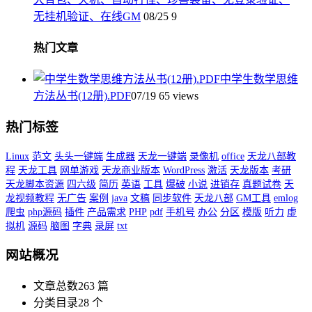
无挂机验证、在线GM
08/25
9
热门文章
中学生数学思维
方法丛书(12册).PDF
07/19
65 views
热门标签
Linux
范文
头头一键端
生成器
天龙一键端
录像机
office
天龙八部教
程
天龙工具
网单游戏
天龙商业版本
WordPress
激活
天龙版本
考研
天龙脚本资源
四六级
简历
英语
工具
爆破
小说
进销存
真题试卷
天
龙视频教程
无广告
案例
java
文稿
同步软件
天龙八部
GM工具
emlog
爬虫
php源码
插件
产品需求
PHP
pdf
手机号
办公
分区
模版
听力
虚
拟机
源码
脑图
字典
录屏
txt
网站概况
文章总数
263 篇
分类目录
28 个