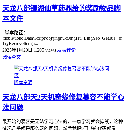
天龙八部镜湖仙草药鼎给的奖励物品脚
本文件
脚本路径：
\tlbb\Public\Data\Script\obj\jinghu\oJingHu_LingYao_Get.lua if
TryRecieveItem( s...
2025年1月20日
1,205 views
发表评论
阅读全文
脚本资源
天龙八部天2天机奇缘修复慕容不能学心
法问题
最开始的慕容是无法学习心法的，一点学习就会掉线，这种
情况几乎都是服务端的问题，然后我把9门派的代码都看