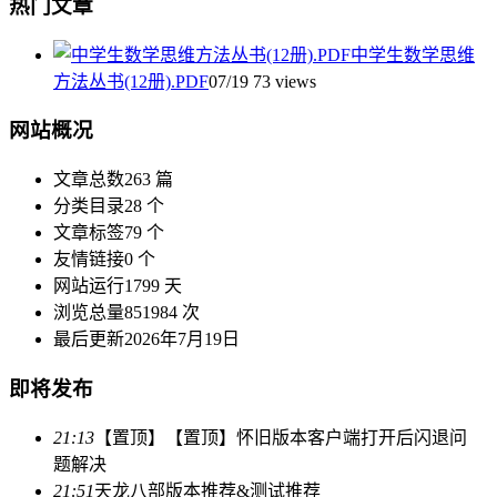
热门文章
中学生数学思维
方法丛书(12册).PDF
07/19
73 views
网站概况
文章总数
263 篇
分类目录
28 个
文章标签
79 个
友情链接
0 个
网站运行
1799 天
浏览总量
851984 次
最后更新
2026年7月19日
即将发布
21:13
【置顶】【置顶】怀旧版本客户端打开后闪退问
题解决
21:51
天龙八部版本推荐&测试推荐