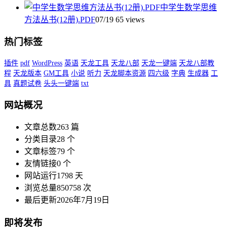
中学生数学思维
方法丛书(12册).PDF
07/19
65 views
热门标签
插件
pdf
WordPress
英语
天龙工具
天龙八部
天龙一键端
天龙八部教
程
天龙版本
GM工具
小说
听力
天龙脚本资源
四六级
字典
生成器
工
具
真题试卷
头头一键端
txt
网站概况
文章总数
263 篇
分类目录
28 个
文章标签
79 个
友情链接
0 个
网站运行
1798 天
浏览总量
850758 次
最后更新
2026年7月19日
即将发布