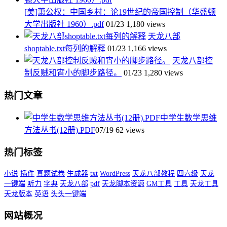
[美]萧公权：中国乡村：论19世纪的帝国控制（华盛顿
大学出版社 1960）.pdf
01/23
1,180 views
天龙八部
shoptable.txt每列的解释
01/23
1,166 views
天龙八部控
制反贼和宵小的脚步路径。
01/23
1,280 views
热门文章
中学生数学思维
方法丛书(12册).PDF
07/19
62 views
热门标签
小说
插件
真题试卷
生成器
txt
WordPress
天龙八部教程
四六级
天龙
一键端
听力
字典
天龙八部
pdf
天龙脚本资源
GM工具
工具
天龙工具
天龙版本
英语
头头一键端
网站概况