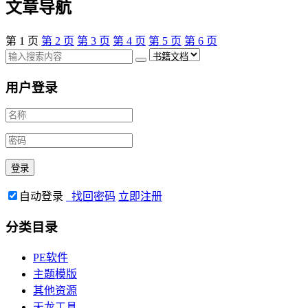
文章导航
第
1
页
第
2
页
第
3
页
第
4
页
第
5
页
第
6
页
用户登录
自动登录
找回密码
立即注册
分类目录
PE软件
主题模版
其他资源
天龙工具