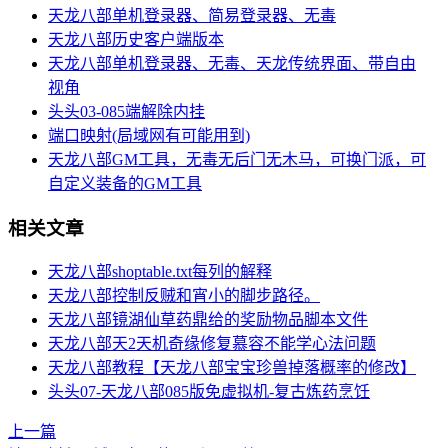
天龙八部单机登录器、简易登录器、无毒
天龙八部历史客户端版本
天龙八部单机登录器、无毒、天龙传统界面、带自由
视角
头头03-085端解除内挂
端口映射(局域网有可能用到)
天龙八部GM工具，无毒无后门无木马，可换门派，可
自定义装备的GM工具
相关文章
天龙八部shoptable.txt每列的解释
天龙八部控制反贼和宵小的脚步路径。
天龙八部镜湖仙草药鼎给的奖励物品脚本文件
天龙八部天2天机奇缘修复慕容不能学心法问题
天龙八部教程【天龙八部宝宝珍兽掉落概率的修改】
头头07-天龙八部085版免虚拟机-复古炼药烹饪
上一篇