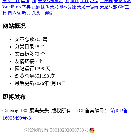
天龙工具
英语
pdf
天龙八部教程
txt
插件
工具
小说
生成器
天龙版本
WordPress
字典
真题试卷
天龙脚本资源
天龙一键端
天龙八部
GM工
具
四六级
听力
头头一键端
网站概况
文章总数
263 篇
分类目录
28 个
文章标签
79 个
友情链接
0 个
网站运行
1798 天
浏览总量
851193 次
最后更新
2026年7月19日
即将发布
Copyright © 菜鸟头头 版权所有 . ICP备案编号：
渝ICP备
16005499号-3
渝公网安备 50010202000783号