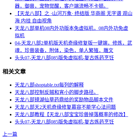
器，御兽，宠物觉醒，客户端流畅不卡顿。
【天龙八部】之 ·山河万象· 终结版 华商阁 无字谱 观山
海 内挂 自由视角
天龙八部单机08内外功版本免虚拟机，08内外功免虚
拟机
04-天龙八部2单机版天机奇缘修复版一键端，修炼，武
魂，珍兽装备，附体，染色，单人繁殖，雕文
头头07-天龙八部085版免虚拟机-复古炼药烹饪
相关文章
天龙八部shoptable.txt每列的解释
天龙八部控制反贼和宵小的脚步路径。
天龙八部镜湖仙草药鼎给的奖励物品脚本文件
天龙八部天2天机奇缘修复慕容不能学心法问题
天龙八部教程【天龙八部宝宝珍兽掉落概率的修改】
头头07-天龙八部085版免虚拟机-复古炼药烹饪
上一篇