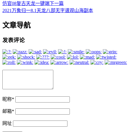
仿官08复古天龙一键端
下一篇
2021万象归一8.1天龙八部无字谱观山海副本
文章导航
发表评论
昵称
*
邮箱
*
网址