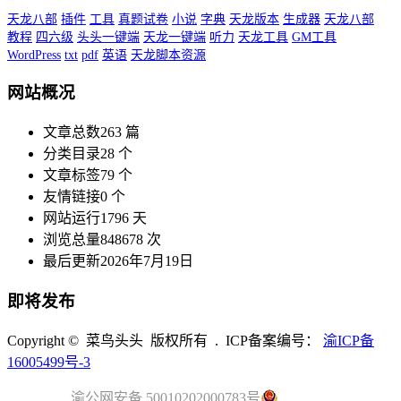
天龙八部
插件
工具
真题试卷
小说
字典
天龙版本
生成器
天龙八部
教程
四六级
头头一键端
天龙一键端
听力
天龙工具
GM工具
WordPress
txt
pdf
英语
天龙脚本资源
网站概况
文章总数
263 篇
分类目录
28 个
文章标签
79 个
友情链接
0 个
网站运行
1796 天
浏览总量
848678 次
最后更新
2026年7月19日
即将发布
Copyright © 菜鸟头头 版权所有 . ICP备案编号：
渝ICP备
16005499号-3
渝公网安备 50010202000783号