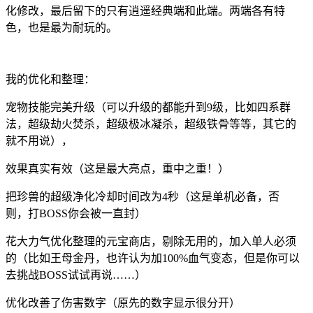
化修改，最后留下的只有逍遥经典端和此端。两端各有特
色，也是最为耐玩的。
我的优化和整理：
宠物技能完美升级（可以升级的都能升到9级，比如四系群
法，超级劫火焚杀，超级极冰凝杀，超级铁骨等等，其它的
就不用说），
效果真实有效（这是最大亮点，重中之重！）
把珍兽的超级净化冷却时间改为4秒（这是单机必备，否
则，打BOSS你会被一直封）
花大力气优化整理的元宝商店，剔除无用的，加入单人必须
的（比如王母金丹，也许认为加100%血气变态，但是你可以
去挑战BOSS试试再说……）
优化改善了伤害数字（原先的数字显示很分开）