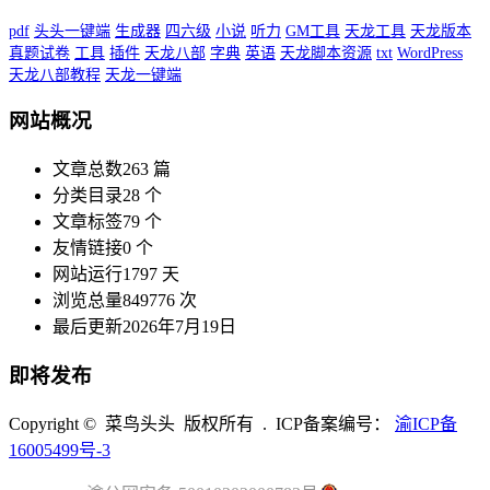
pdf
头头一键端
生成器
四六级
小说
听力
GM工具
天龙工具
天龙版本
真题试卷
工具
插件
天龙八部
字典
英语
天龙脚本资源
txt
WordPress
天龙八部教程
天龙一键端
网站概况
文章总数
263 篇
分类目录
28 个
文章标签
79 个
友情链接
0 个
网站运行
1797 天
浏览总量
849776 次
最后更新
2026年7月19日
即将发布
Copyright © 菜鸟头头 版权所有 . ICP备案编号：
渝ICP备
16005499号-3