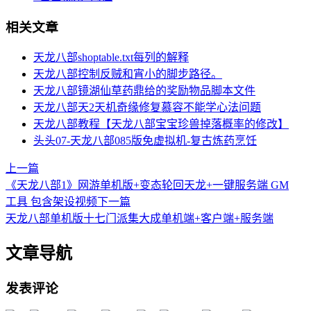
相关文章
天龙八部shoptable.txt每列的解释
天龙八部控制反贼和宵小的脚步路径。
天龙八部镜湖仙草药鼎给的奖励物品脚本文件
天龙八部天2天机奇缘修复慕容不能学心法问题
天龙八部教程【天龙八部宝宝珍兽掉落概率的修改】
头头07-天龙八部085版免虚拟机-复古炼药烹饪
上一篇
《天龙八部1》网游单机版+变态轮回天龙+一键服务端 GM
工具 包含架设视频
下一篇
天龙八部单机版十七门派集大成单机端+客户端+服务端
文章导航
发表评论