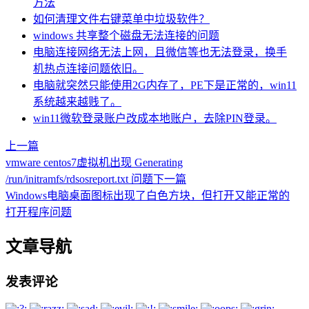
方法
如何清理文件右键菜单中垃圾软件？
windows 共享整个磁盘无法连接的问题
电脑连接网络无法上网，且微信等也无法登录，换手
机热点连接问题依旧。
电脑就突然只能使用2G内存了，PE下是正常的，win11
系统越来越贱了。
win11微软登录账户改成本地账户，去除PIN登录。
上一篇
vmware centos7虚拟机出现 Generating
/run/initramfs/rdsosreport.txt 问题
下一篇
Windows电脑桌面图标出现了白色方块，但打开又能正常的
打开程序问题
文章导航
发表评论