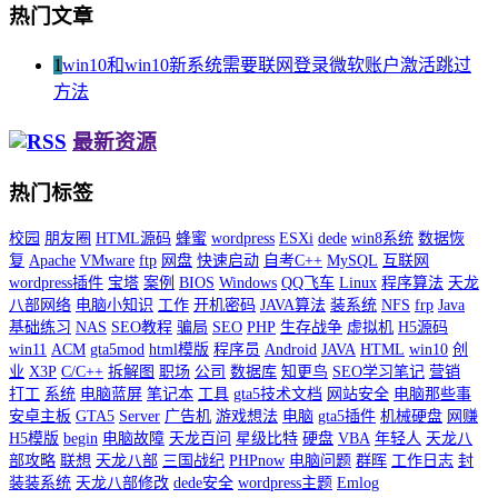
热门文章
1
win10和win10新系统需要联网登录微软账户激活跳过
方法
最新资源
热门标签
校园
朋友圈
HTML源码
蜂蜜
wordpress
ESXi
dede
win8系统
数据恢
复
Apache
VMware
ftp
网盘
快速启动
自考C++
MySQL
互联网
wordpress插件
宝塔
案例
BIOS
Windows
QQ飞车
Linux
程序算法
天龙
八部网络
电脑小知识
工作
开机密码
JAVA算法
装系统
NFS
frp
Java
基础练习
NAS
SEO教程
骗局
SEO
PHP
生存战争
虚拟机
H5源码
win11
ACM
gta5mod
html模版
程序员
Android
JAVA
HTML
win10
创
业
X3P
C/C++
拆解图
职场
公司
数据库
知更鸟
SEO学习笔记
营销
打工
系统
电脑蓝屏
笔记本
工具
gta5技术文档
网站安全
电脑那些事
安卓主板
GTA5
Server
广告机
游戏想法
电脑
gta5插件
机械硬盘
网赚
H5模版
begin
电脑故障
天龙百问
星级比特
硬盘
VBA
年轻人
天龙八
部攻略
联想
天龙八部
三国战纪
PHPnow
电脑问题
群晖
工作日志
封
装装系统
天龙八部修改
dede安全
wordpress主题
Emlog