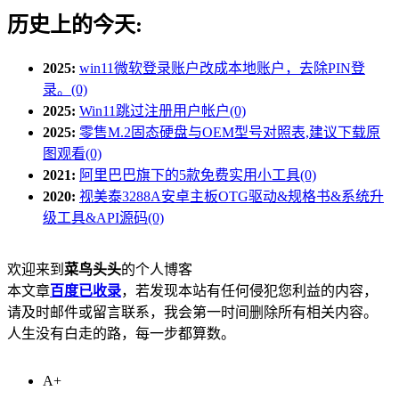
历史上的今天:
2025:
win11微软登录账户改成本地账户，去除PIN登
录。(0)
2025:
Win11跳过注册用户帐户(0)
2025:
零售M.2固态硬盘与OEM型号对照表,建议下载原
图观看(0)
2021:
阿里巴巴旗下的5款免费实用小工具(0)
2020:
视美泰3288A安卓主板OTG驱动&规格书&系统升
级工具&API源码(0)
欢迎来到
菜鸟头头
的个人博客
本文章
百度已收录
，若发现本站有任何侵犯您利益的内容，
请及时邮件或留言联系，我会第一时间删除所有相关内容。
人生没有白走的路，每一步都算数。
A+