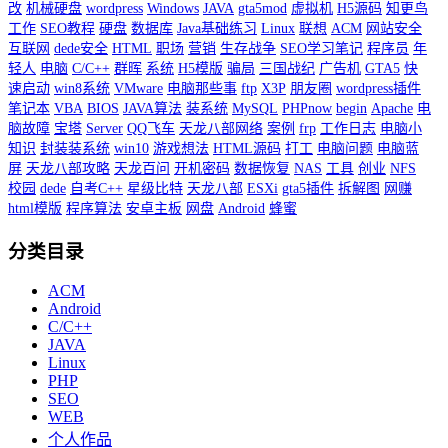
改
机械硬盘
wordpress
Windows
JAVA
gta5mod
虚拟机
H5源码
知更鸟
工作
SEO教程
硬盘
数据库
Java基础练习
Linux
联想
ACM
网站安全
互联网
dede安全
HTML
职场
营销
生存战争
SEO学习笔记
程序员
年
轻人
电脑
C/C++
群晖
系统
H5模版
骗局
三国战纪
广告机
GTA5
快
速启动
win8系统
VMware
电脑那些事
ftp
X3P
朋友圈
wordpress插件
笔记本
VBA
BIOS
JAVA算法
装系统
MySQL
PHPnow
begin
Apache
电
脑故障
宝塔
Server
QQ飞车
天龙八部网络
案例
frp
工作日志
电脑小
知识
封装装系统
win10
游戏想法
HTML源码
打工
电脑问题
电脑蓝
屏
天龙八部攻略
天龙百问
开机密码
数据恢复
NAS
工具
创业
NFS
校园
dede
自考C++
星级比特
天龙八部
ESXi
gta5插件
拆解图
网赚
html模版
程序算法
安卓主板
网盘
Android
蜂蜜
分类目录
ACM
Android
C/C++
JAVA
Linux
PHP
SEO
WEB
个人作品