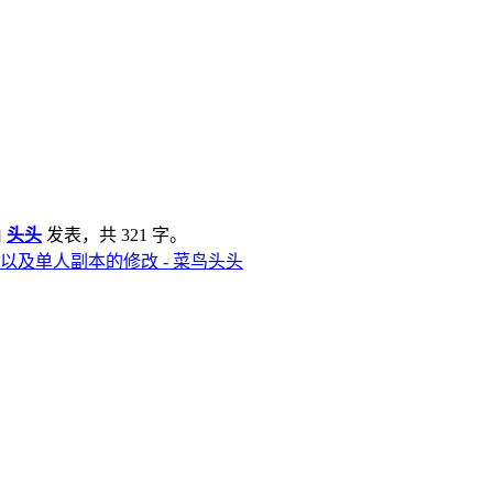
由
头头
发表，共 321 字。
以及单人副本的修改 - 菜鸟头头