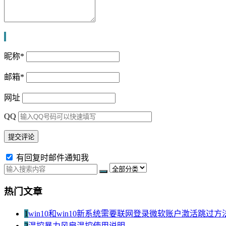
昵称
*
邮箱
*
网址
QQ
有回复时邮件通知我
热门文章
1
win10和win10新系统需要联网登录微软账户激活跳过方
2
温控暴力风扇温控使用说明