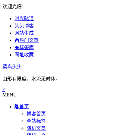
欢迎光临！
时光隧道
头头博客
网站生成
热门文章
标签库
网址收藏
菜鸟头头
山形有限度，水流无时休。
×
MENU
首页
博客首页
全站标签
随机文章