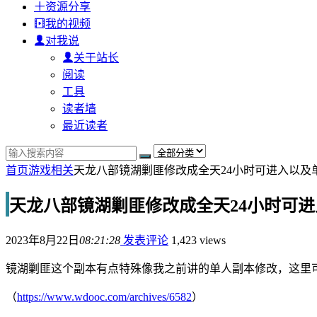
资源分享
我的视频
对我说
关于站长
阅读
工具
读者墙
最近读者
首页
游戏相关
天龙八部镜湖剿匪修改成全天24小时可进入以及
天龙八部镜湖剿匪修改成全天24小时可
2023年8月22日
08:21:28
发表评论
1,423 views
镜湖剿匪这个副本有点特殊像我之前讲的单人副本修改，这里
（
https://www.wdooc.com/archives/6582
）