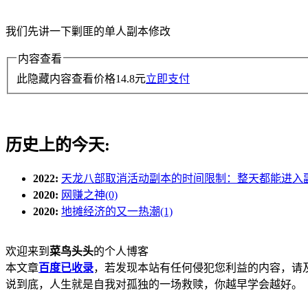
我们先讲一下剿匪的单人副本修改
内容查看
此隐藏内容查看价格
14.8
元
立即支付
历史上的今天:
2022:
天龙八部取消活动副本的时间限制：整天都能进入副本
2020:
网赚之神(0)
2020:
地摊经济的又一热潮(1)
欢迎来到
菜鸟头头
的个人博客
本文章
百度已收录
，若发现本站有任何侵犯您利益的内容，请
说到底，人生就是自我对孤独的一场救赎，你越早学会越好。