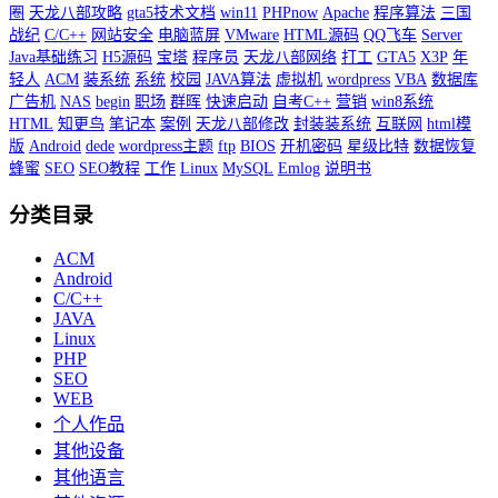
圈
天龙八部攻略
gta5技术文档
win11
PHPnow
Apache
程序算法
三国
战纪
C/C++
网站安全
电脑蓝屏
VMware
HTML源码
QQ飞车
Server
Java基础练习
H5源码
宝塔
程序员
天龙八部网络
打工
GTA5
X3P
年
轻人
ACM
装系统
系统
校园
JAVA算法
虚拟机
wordpress
VBA
数据库
广告机
NAS
begin
职场
群晖
快速启动
自考C++
营销
win8系统
HTML
知更鸟
笔记本
案例
天龙八部修改
封装装系统
互联网
html模
版
Android
dede
wordpress主题
ftp
BIOS
开机密码
星级比特
数据恢复
蜂蜜
SEO
SEO教程
工作
Linux
MySQL
Emlog
说明书
分类目录
ACM
Android
C/C++
JAVA
Linux
PHP
SEO
WEB
个人作品
其他设备
其他语言