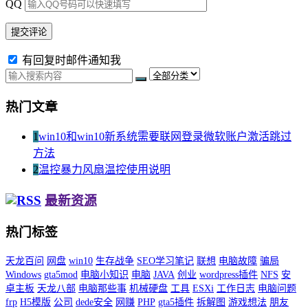
QQ
有回复时邮件通知我
热门文章
1
win10和win10新系统需要联网登录微软账户激活跳过
方法
2
温控暴力风扇温控使用说明
最新资源
热门标签
天龙百问
网盘
win10
生存战争
SEO学习笔记
联想
电脑故障
骗局
Windows
gta5mod
电脑小知识
电脑
JAVA
创业
wordpress插件
NFS
安
卓主板
天龙八部
电脑那些事
机械硬盘
工具
ESXi
工作日志
电脑问题
frp
H5模版
公司
dede安全
网赚
PHP
gta5插件
拆解图
游戏想法
朋友