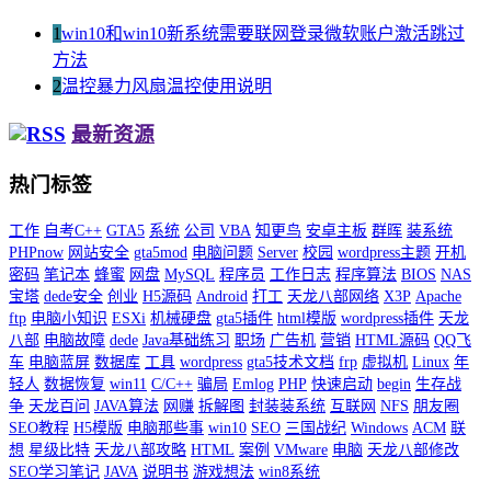
1
win10和win10新系统需要联网登录微软账户激活跳过
方法
2
温控暴力风扇温控使用说明
最新资源
热门标签
工作
自考C++
GTA5
系统
公司
VBA
知更鸟
安卓主板
群晖
装系统
PHPnow
网站安全
gta5mod
电脑问题
Server
校园
wordpress主题
开机
密码
笔记本
蜂蜜
网盘
MySQL
程序员
工作日志
程序算法
BIOS
NAS
宝塔
dede安全
创业
H5源码
Android
打工
天龙八部网络
X3P
Apache
ftp
电脑小知识
ESXi
机械硬盘
gta5插件
html模版
wordpress插件
天龙
八部
电脑故障
dede
Java基础练习
职场
广告机
营销
HTML源码
QQ飞
车
电脑蓝屏
数据库
工具
wordpress
gta5技术文档
frp
虚拟机
Linux
年
轻人
数据恢复
win11
C/C++
骗局
Emlog
PHP
快速启动
begin
生存战
争
天龙百问
JAVA算法
网赚
拆解图
封装装系统
互联网
NFS
朋友圈
SEO教程
H5模版
电脑那些事
win10
SEO
三国战纪
Windows
ACM
联
想
星级比特
天龙八部攻略
HTML
案例
VMware
电脑
天龙八部修改
SEO学习笔记
JAVA
说明书
游戏想法
win8系统