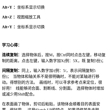
Alt+Y ：
坐标系显示切换
Alt+Z ：
视图缩放工具
Alt+Y ：
坐标系显示切换
学习心得：
连续复制：
选择物体后，按M，按Ctrl同时点击左键，移动复
制的距离，点击左键，输入数字加X(例：5X，既 复制5份)；
间隔复制：
同上，输入数字加/(例：5/，表示间隔复制5
份)； 当物体和轴关系不是很明确时，不能对某轴进行移
动。得想别的方法。 画线时，可以寻求参考点来定位，很
好用！ 线能够闭合面、割断线、分割面。 选择物体时增加
或减少用Shift配合。
在表面画了物体，剪切后粘贴，该物体会顺着目的表面安
置，很好用。 这是Sketch UP的特点。如果须使其失去联