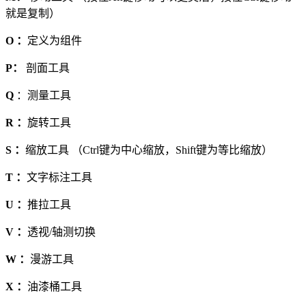
就是复制）
O ：
定义为组件
P：
剖面工具
Q
：测量工具
R ：
旋转工具
S ：
缩放工具 （Ctrl键为中心缩放，Shift键为等比缩放）
T ：
文字标注工具
U ：
推拉工具
V ：
透视/轴测切换
W ：
漫游工具
X ：
油漆桶工具