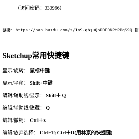
（访问密码：333966）
链接: https://pan.baidu.com/s/1nS-gbjuQoPDE0NPtPPqS9Q 
Sketchup常用快捷键
显示/旋转：
鼠标中键
显示/平移：
Shift+中键
编辑/辅助线/显示：
Shift＋ Q
编辑/辅助线/隐藏：
Q
编辑/撤销：
Ctrl＋z
编辑/放弃选择：
Ctrl+T; Ctrl＋D(用林京的快捷键)