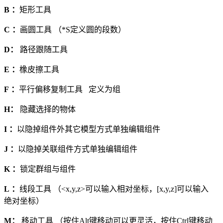
B ：
矩形工具
C ：
画圆工具 （*S定义圆的段数）
D：
路径跟随工具
E ：
橡皮擦工具
F ：
平行偏移复制工具 定义为组
H：
隐藏选择的物体
I ：
以隐掉组件外其它模型方式单独编辑组件
J ：
以隐掉关联组件方式单独编辑组件
K ：
锁定群组与组件
L ：
线段工具 （<x,y,z>可以输入相对坐标，[x,y,z]可以输入
绝对坐标）
M：
移动工具 （按住Alt键移动可以更灵活，按住Ctrl键移动