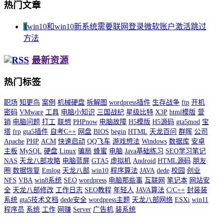
热门文章
1
win10和win10新系统需要联网登录微软账户激活跳过
方法
最新资源
热门标签
职场
知更鸟
案例
机械硬盘
拆解图
wordpress插件
生存战争
ftp
开机
密码
VMware
工具
电脑小知识
三国战纪
星级比特
X3P
html模版
营
销
电脑问题
打工
联想
PHPnow
电脑故障
H5模版
H5源码
gta5mod
宝
塔
frp
gta5插件
自考C++
网盘
BIOS
begin
HTML
天龙百问
群晖
公司
Apache
PHP
ACM
快速启动
QQ飞车
游戏想法
Windows
数据库
安卓
主板
MySQL
硬盘
Linux
骗局
蜂蜜
电脑
Java基础练习
SEO学习笔记
NAS
天龙八部攻略
电脑蓝屏
GTA5
虚拟机
Android
HTML源码
朋友
圈
数据恢复
Emlog
天龙八部
win10
程序算法
JAVA
dede
校园
创业
NFS
VBA
win8系统
SEO
wordpress
电脑那些事
互联网
笔记本
网站安
全
天龙八部修改
工作日志
SEO教程
年轻人
JAVA算法
C/C++
封装装
系统
gta5技术文档
dede安全
wordpress主题
天龙八部网络
ESXi
win11
程序员
系统
工作
网赚
Server
广告机
装系统