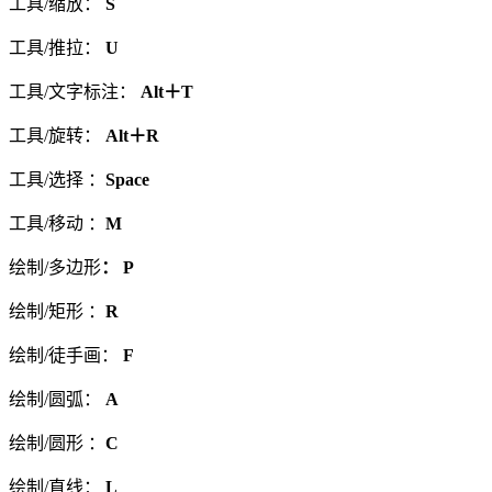
工具/缩放：
S
工具/推拉：
U
工具/文字标注：
Alt＋T
工具/旋转：
Alt＋R
工具/选择 ：
Space
工具/移动 ：
M
绘制/多边形
： P
绘制/矩形 ：
R
绘制/徒手画：
F
绘制/圆弧：
A
绘制/圆形 ：
C
绘制/直线：
L