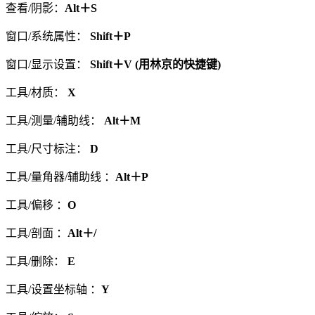
查看/阴影：
Alt＋S
窗口/系统属性：
Shift＋P
窗口/显示设置：
Shift＋V (用林京的快捷键)
工具/材质：
X
工具/测量/辅助线：
Alt＋M
工具/尺寸标注：
D
工具/量角器/辅助线 ：
Alt＋P
工具/偏移 ：
O
工具/剖面 ：
Alt＋/
工具/删除：
E
工具/设置坐标轴 ：
Y