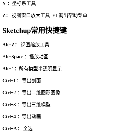
Y ：
坐标系工具
Z：
视图窗口放大工具 F1 调出帮助菜单
Sketchup常用快捷键
Alt+Z：
视图缩放工具
A
lt+Space
：播放动画
Alt+` ：
所有模型半透明显示
Ctrl+1：
导出剖面
Ctrl+2
：导出二维图形图像
Ctrl+3
：导出三维模型
Ctrl+4 ：
导出动画
Ctrl+A：
全选