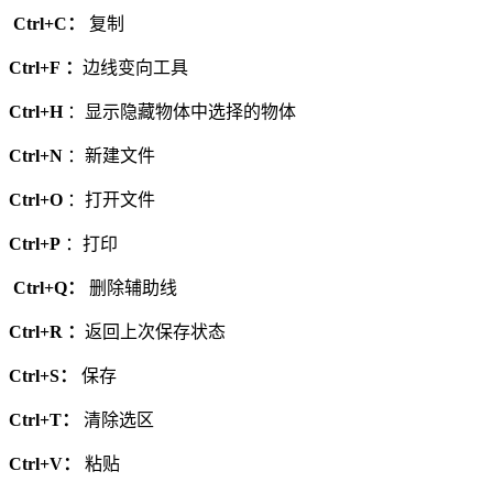
Ctrl+C：
复制
Ctrl+F ：
边线变向工具
Ctrl+H
：显示隐藏物体中选择的物体
Ctrl+N
：新建文件
Ctrl+O
：打开文件
Ctrl+P
：打印
Ctrl+Q：
删除辅助线
Ctrl+R ：
返回上次保存状态
Ctrl+S：
保存
Ctrl+T：
清除选区
Ctrl+V：
粘贴