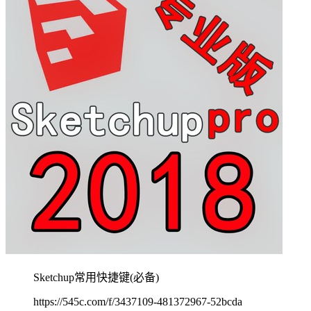
Sketchup常用快捷键(必备)
https://545c.com/f/3437109-481372967-52bcda