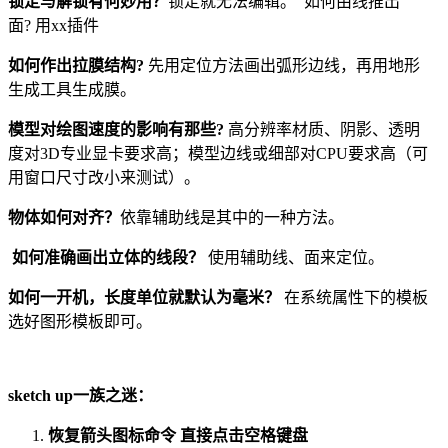
锁定与解锁有何妙用？
锁定就无法编辑。 如何由线推出
面? 用xx插件
如何作出拉膜结构?
先用定位方法画出弧形边线，再用地形
生成工具生成膜。
模型对绘图速度的影响有那些?
高分辨率材质、阴影、透明
度对3D专业显卡要求高；模型边线或细部对CPU要求高（可
用窗口尺寸改小来测试）。
物体如何对齐？
依靠辅助线是其中的一种方法。
如何准确画出立体的线段？
使用辅助线、面来定位。
如何一开机，长度单位就默认为毫米？
在系统属性下的模板
选好图形模板即可。
sketch up一族之迷：
恢复箭头图标命令 直接点击空格键盘