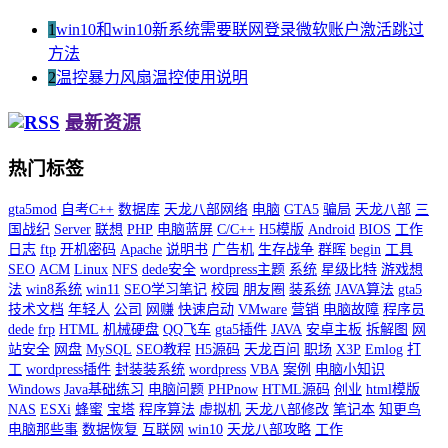
1
win10和win10新系统需要联网登录微软账户激活跳过
方法
2
温控暴力风扇温控使用说明
最新资源
热门标签
gta5mod
自考C++
数据库
天龙八部网络
电脑
GTA5
骗局
天龙八部
三
国战纪
Server
联想
PHP
电脑蓝屏
C/C++
H5模版
Android
BIOS
工作
日志
ftp
开机密码
Apache
说明书
广告机
生存战争
群晖
begin
工具
SEO
ACM
Linux
NFS
dede安全
wordpress主题
系统
星级比特
游戏想
法
win8系统
win11
SEO学习笔记
校园
朋友圈
装系统
JAVA算法
gta5
技术文档
年轻人
公司
网赚
快速启动
VMware
营销
电脑故障
程序员
dede
frp
HTML
机械硬盘
QQ飞车
gta5插件
JAVA
安卓主板
拆解图
网
站安全
网盘
MySQL
SEO教程
H5源码
天龙百问
职场
X3P
Emlog
打
工
wordpress插件
封装装系统
wordpress
VBA
案例
电脑小知识
Windows
Java基础练习
电脑问题
PHPnow
HTML源码
创业
html模版
NAS
ESXi
蜂蜜
宝塔
程序算法
虚拟机
天龙八部修改
笔记本
知更鸟
电脑那些事
数据恢复
互联网
win10
天龙八部攻略
工作