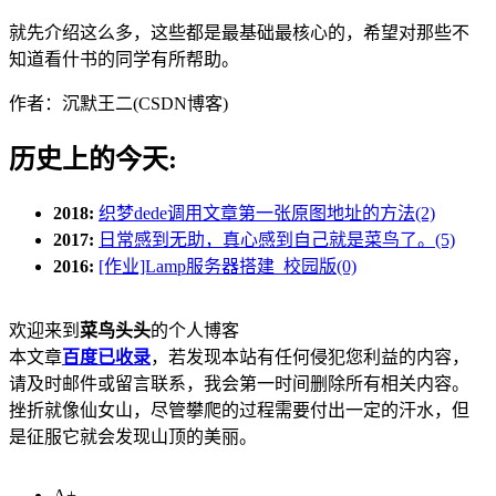
就先介绍这么多，这些都是最基础最核心的，希望对那些不
知道看什书的同学有所帮助。
作者：沉默王二(CSDN博客)
历史上的今天:
2018:
织梦dede调用文章第一张原图地址的方法(2)
2017:
日常感到无助，真心感到自己就是菜鸟了。(5)
2016:
[作业]Lamp服务器搭建_校园版(0)
欢迎来到
菜鸟头头
的个人博客
本文章
百度已收录
，若发现本站有任何侵犯您利益的内容，
请及时邮件或留言联系，我会第一时间删除所有相关内容。
挫折就像仙女山，尽管攀爬的过程需要付出一定的汗水，但
是征服它就会发现山顶的美丽。
A+