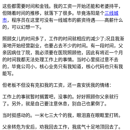
这些都需要时间和金钱。我的工资一开始还能和老婆持平，
但随着时间的推移，就落下了很多。毕竟洛阳是个
三线城
市
，程序员在这里可没有一线城市的薪资待遇——高薪什么
的，可以幻想一下。
照顾女儿的时间多了，工作的时间就相应的减少了;况且我渐
渐地开始经营副业，也要占去不少的时间。有一段时间，父
亲因病住了院，我必须要在医院照顾他，因此有将近一个月
的时间我都无法处理工作上的事情。当时心里挺过意不去
的，毕竟公司小，核心业务只有我知道，核心代码也只有我
能写。
但老板不但没有克扣我的工资，还一直安抚我的情绪：
工作上的事就暂时搁置吧，没事的。好好照顾你父亲就行
了。另外，就是自己要注意休息，别自己也累倒了。
当时挺感动的。一米七三大个的我，眼泪直在眼眶里打转。
父亲转危为安后，劝我回去工作，我底气十足地顶回去了。