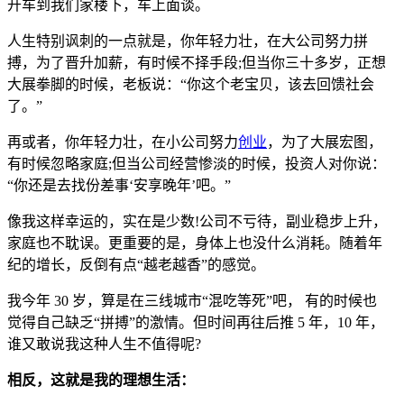
开车到我们家楼下，车上面谈。
人生特别讽刺的一点就是，你年轻力壮，在大公司努力拼
搏，为了晋升加薪，有时候不择手段;但当你三十多岁，正想
大展拳脚的时候，老板说：“你这个老宝贝，该去回馈社会
了。”
再或者，你年轻力壮，在小公司努力
创业
，为了大展宏图，
有时候忽略家庭;但当公司经营惨淡的时候，投资人对你说：
“你还是去找份差事‘安享晚年’吧。”
像我这样幸运的，实在是少数!公司不亏待，副业稳步上升，
家庭也不耽误。更重要的是，身体上也没什么消耗。随着年
纪的增长，反倒有点“越老越香”的感觉。
我今年 30 岁，算是在三线城市“混吃等死”吧， 有的时候也
觉得自己缺乏“拼搏”的激情。但时间再往后推 5 年，10 年，
谁又敢说我这种人生不值得呢?
相反，这就是我的理想生活：