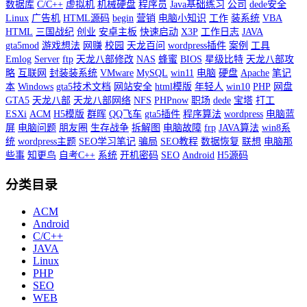
数据库
C/C++
虚拟机
机械硬盘
程序员
Java基础练习
公司
dede安全
Linux
广告机
HTML源码
begin
营销
电脑小知识
工作
装系统
VBA
HTML
三国战纪
创业
安卓主板
快速启动
X3P
工作日志
JAVA
gta5mod
游戏想法
网赚
校园
天龙百问
wordpress插件
案例
工具
Emlog
Server
ftp
天龙八部修改
NAS
蜂蜜
BIOS
星级比特
天龙八部攻
略
互联网
封装装系统
VMware
MySQL
win11
电脑
硬盘
Apache
笔记
本
Windows
gta5技术文档
网站安全
html模版
年轻人
win10
PHP
网盘
GTA5
天龙八部
天龙八部网络
NFS
PHPnow
职场
dede
宝塔
打工
ESXi
ACM
H5模版
群晖
QQ飞车
gta5插件
程序算法
wordpress
电脑蓝
屏
电脑问题
朋友圈
生存战争
拆解图
电脑故障
frp
JAVA算法
win8系
统
wordpress主题
SEO学习笔记
骗局
SEO教程
数据恢复
联想
电脑那
些事
知更鸟
自考C++
系统
开机密码
SEO
Android
H5源码
分类目录
ACM
Android
C/C++
JAVA
Linux
PHP
SEO
WEB