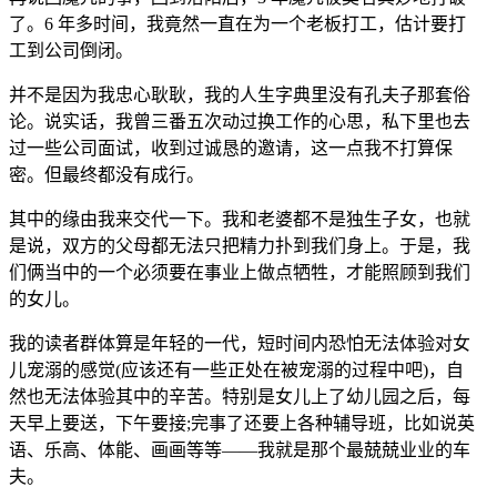
了。6 年多时间，我竟然一直在为一个老板打工，估计要打
工到公司倒闭。
并不是因为我忠心耿耿，我的人生字典里没有孔夫子那套俗
论。说实话，我曾三番五次动过换工作的心思，私下里也去
过一些公司面试，收到过诚恳的邀请，这一点我不打算保
密。但最终都没有成行。
其中的缘由我来交代一下。我和老婆都不是独生子女，也就
是说，双方的父母都无法只把精力扑到我们身上。于是，我
们俩当中的一个必须要在事业上做点牺牲，才能照顾到我们
的女儿。
我的读者群体算是年轻的一代，短时间内恐怕无法体验对女
儿宠溺的感觉(应该还有一些正处在被宠溺的过程中吧)，自
然也无法体验其中的辛苦。特别是女儿上了幼儿园之后，每
天早上要送，下午要接;完事了还要上各种辅导班，比如说英
语、乐高、体能、画画等等——我就是那个最兢兢业业的车
夫。