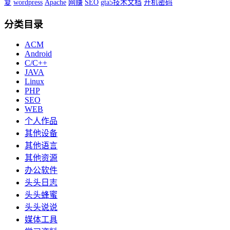
复
wordpress
Apache
网赚
SEO
gta5技术文档
开机密码
分类目录
ACM
Android
C/C++
JAVA
Linux
PHP
SEO
WEB
个人作品
其他设备
其他语言
其他资源
办公软件
头头日志
头头蜂蜜
头头说说
媒体工具