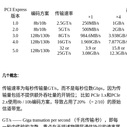
PCI Express
编码方案
传输速率
版本
×1
×4
1.0
8b/10b
2.5GT/s
250MB/s
1GB/s
2.0
8b/10b
5GT/s
500MB/s
2GB/s
3.0
128b/130b
8GT/s
984.6MB/s
3.938GB/
4.0
128b/130b
16GT/s
1.969GB/s
7.877GB/
32 or
3.9 or
15.8 or
5.0
128b/130b
25GT/s
3.08GB/s
12.3GB/s
几个概念：
传输速率为每秒传输量GT/s，而不是每秒位数Gbps，因为传
输量包括不提供额外吞吐量的开销位； 比如 PCIe 1.x和PCIe
2.x使用8b / 10b编码方案，导致占用了20% （= 2/10）的原始
信道带宽。
GT/s —— Giga transation per second （千兆传输/秒），即每
一秒内传输的次数。重点在于描述物理层通信协议的速率属