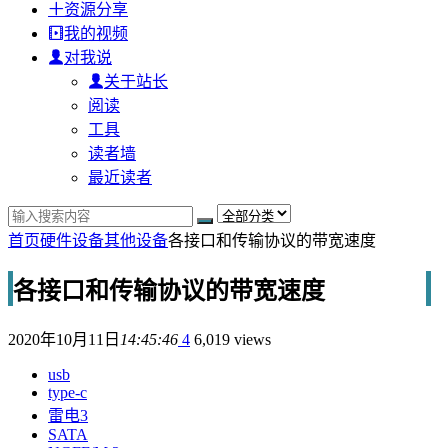
资源分享
我的视频
对我说
关于站长
阅读
工具
读者墙
最近读者
首页
硬件设备
其他设备
各接口和传输协议的带宽速度
各接口和传输协议的带宽速度
2020年10月11日
14:45:46
4
6,019 views
usb
type-c
雷电3
SATA