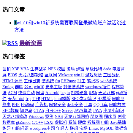
热门文章
1
win10和win10新系统需要联网登录微软账户激活跳过
方法
最新资源
热门标签
营销
X3P
VBA
生存战争
NFS
校园
骗局
蜂蜜
星级比特
dede
电脑蓝
屏
BIOS
天龙八部攻略
互联网
VMware
win11
游戏想法
三国战纪
HTML源码
工作日志
装系统
ftp
PHPnow
打工
笔记本
win8系统
Emlog
群晖
公司
win10
安卓主板
封装装系统
wordpress插件
程序算
法
ACM
快速启动
网盘
Android
begin
机械硬盘
职场
天龙八部
gta5插
件
天龙百问
frp
工作
HTML
html模版
SEO学习笔记
H5模版
电脑那
些事
PHP
H5源码
广告机
网站安全
dede安全
工具
QQ飞车
电脑故障
SEO教程
知更鸟
GTA5
自考C++
Server
JAVA算法
JAVA
电脑小知识
天龙八部修改
Windows
案例
NAS
天龙八部网络
朋友圈
程序员
创业
数据库
gta5mod
C/C++
ESXi
虚拟机
系统
硬盘
拆解图
电脑
Java基础
练习
电脑问题
wordpress主题
年轻人
联想
宝塔
Linux
MySQL
数据恢