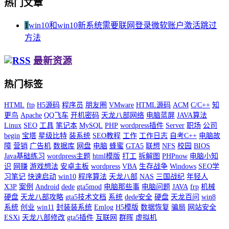
热门文章
1
win10和win10新系统需要联网登录微软账户激活跳过
方法
最新资源
热门标签
HTML
ftp
H5源码
程序员
朋友圈
VMware
HTML源码
ACM
C/C++
知
更鸟
Apache
QQ飞车
开机密码
天龙八部网络
电脑蓝屏
JAVA算法
Linux
SEO
工具
笔记本
MySQL
PHP
wordpress插件
Server
职场
公司
begin
宝塔
星级比特
装系统
SEO教程
工作
工作日志
自考C++
电脑故
障
营销
广告机
数据库
网盘
电脑
蜂蜜
GTA5
联想
NFS
校园
BIOS
Java基础练习
wordpress主题
html模版
打工
拆解图
PHPnow
电脑小知
识
网赚
游戏想法
安卓主板
wordpress
VBA
生存战争
Windows
SEO学
习笔记
快速启动
win10
程序算法
天龙八部
NAS
三国战纪
年轻人
X3P
案例
Android
dede
gta5mod
电脑那些事
电脑问题
JAVA
frp
机械
硬盘
天龙八部攻略
gta5技术文档
系统
dede安全
硬盘
天龙百问
win8
系统
创业
win11
封装装系统
Emlog
H5模版
数据恢复
骗局
网站安全
ESXi
天龙八部修改
gta5插件
互联网
群晖
虚拟机