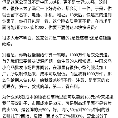
但是这家公司既不是中国500强，更不是世界500强，这时
候，很多人为了满足一下好奇心，都会订上一件。于是，你
就会留下名字、电话、手机、地址。13天后，快递真的送到
你家了，你打开包裹一看，这个睡衣质量真不错，在市场里
面可能超过188或者288，你要不要付这23块快递费?
很多人看不明白，这家公司是干嘛的?是做慈善?还是赔钱赚
吆喝?
别着急，你听我慢慢给你算一笔帐。1000万件睡衣免费送，
首先我们需要解决货源问题。做生意的人都知道，中国义乌
小商品批发市场世界闻名，在那里有很多小型的服装加工
厂，所以制作起来，成本可以很低。而且我有1000万件，那
么你给别人做10块，给我做8块行不行。注意，是夏天的女
式睡衣，第一，款式简单，第二，省布料。
为什么8块钱成本的睡衣在商场里面可以卖到188元?今天如果
我们买双鞋子，市面成本是50元，可是到商场里面不是名牌
的卖300，是名牌的卖500，好，请问50元到300元中间的钱
去哪儿了?商场，没错，商场收了27%到33%，营业员分了