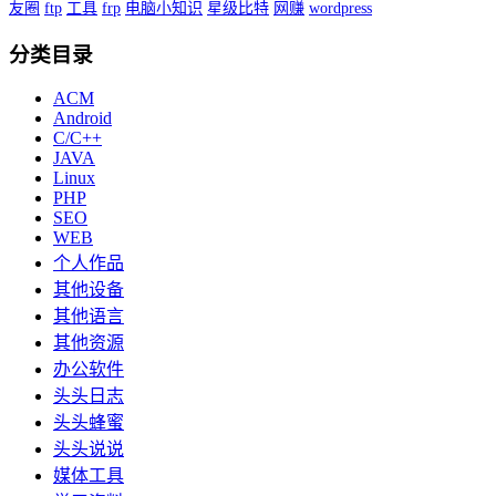
友圈
ftp
工具
frp
电脑小知识
星级比特
网赚
wordpress
分类目录
ACM
Android
C/C++
JAVA
Linux
PHP
SEO
WEB
个人作品
其他设备
其他语言
其他资源
办公软件
头头日志
头头蜂蜜
头头说说
媒体工具