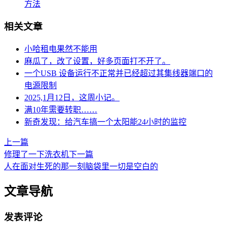
方法
相关文章
小哈租电果然不能用
麻瓜了，改了设置，好多页面打不开了。
一个USB 设备运行不正常并已经超过其集线器端口的
电源限制
2025,1月12日，这周小记。
满10年需要转职……
新奇发现：给汽车搞一个太阳能24小时的监控
上一篇
修理了一下洗衣机
下一篇
人在面对生死的那一刻脑袋里一切是空白的
文章导航
发表评论