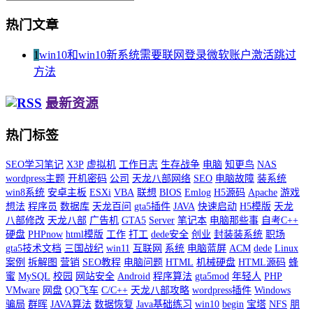
热门文章
1
win10和win10新系统需要联网登录微软账户激活跳过
方法
最新资源
热门标签
SEO学习笔记
X3P
虚拟机
工作日志
生存战争
电脑
知更鸟
NAS
wordpress主题
开机密码
公司
天龙八部网络
SEO
电脑故障
装系统
win8系统
安卓主板
ESXi
VBA
联想
BIOS
Emlog
H5源码
Apache
游戏
想法
程序员
数据库
天龙百问
gta5插件
JAVA
快速启动
H5模版
天龙
八部修改
天龙八部
广告机
GTA5
Server
笔记本
电脑那些事
自考C++
硬盘
PHPnow
html模版
工作
打工
dede安全
创业
封装装系统
职场
gta5技术文档
三国战纪
win11
互联网
系统
电脑蓝屏
ACM
dede
Linux
案例
拆解图
营销
SEO教程
电脑问题
HTML
机械硬盘
HTML源码
蜂
蜜
MySQL
校园
网站安全
Android
程序算法
gta5mod
年轻人
PHP
VMware
网盘
QQ飞车
C/C++
天龙八部攻略
wordpress插件
Windows
骗局
群晖
JAVA算法
数据恢复
Java基础练习
win10
begin
宝塔
NFS
朋