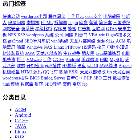
热门标签
快速启动
wordpress主题
程序算法
工作日志
dede安全
电脑故障
年轻
人
电脑问题
虚拟机
HTML
拆解图
begin
网盘
营销
笔记本
三国战纪
网站安全
装系统
星级比特
程序员
蜂蜜
广告机
互联网
GTA5
安卓主
板
NFS
X3P
wordpress
系统
公司
网赚
知更鸟
VBA
win11
gta5技术文
档
gta5mod
SEO学习笔记
win8系统
天龙八部网络
dede
创业
ACM
电
脑蓝屏
骗局
Windows
NAS
Linux
PHPnow
H5源码
校园
电脑小知识
封装装系统
JAVA
天龙八部攻略
生存战争
朋友圈
Java基础练习
电脑
那些事
打工
VMware
工作
C/C++
Android
游戏想法
电脑
MySQL
天
龙八部
联想
开机密码
gta5插件
H5模版
硬盘
win10
JAVA算法
Apache
机械硬盘
HTML源码
QQ飞车
职场
ESXi
天龙八部修改
ftp
天龙百问
wordpress插件
BIOS
Emlog
Server
自考C++
PHP
SEO
工具
数据恢复
html模版
数据库
群晖
SEO教程
案例
宝塔
frp
分类目录
ACM
Android
C/C++
JAVA
Linux
PHP