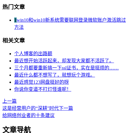
热门文章
1
win10和win10新系统需要联网登录微软账户激活跳过
方法
相关文章
个人博客的出路额
最近想开始活跃起来，却发现大家都不活跃了。
三个月都要重新搞一下ssl证书，实在是挺烦的……
最近什么都不想写了，就想玩个游戏。
最近感觉123网盘挺好的呀
你说你变道不打灯怪谁呢！
上一篇
这是经营用户的“深耕”时代
下一篇
给网络创业者的十条建议
文章导航