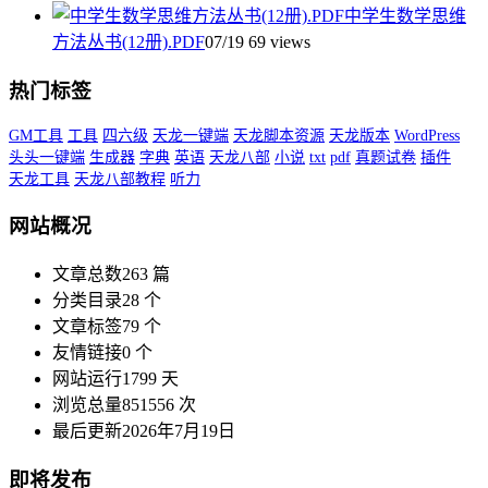
中学生数学思维
方法丛书(12册).PDF
07/19
69 views
热门标签
GM工具
工具
四六级
天龙一键端
天龙脚本资源
天龙版本
WordPress
头头一键端
生成器
字典
英语
天龙八部
小说
txt
pdf
真题试卷
插件
天龙工具
天龙八部教程
听力
网站概况
文章总数
263 篇
分类目录
28 个
文章标签
79 个
友情链接
0 个
网站运行
1799 天
浏览总量
851556 次
最后更新
2026年7月19日
即将发布