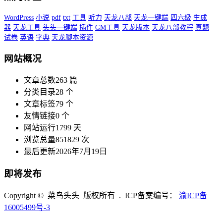
WordPress
小说
pdf
txt
工具
听力
天龙八部
天龙一键端
四六级
生成
器
天龙工具
头头一键端
插件
GM工具
天龙版本
天龙八部教程
真题
试卷
英语
字典
天龙脚本资源
网站概况
文章总数
263 篇
分类目录
28 个
文章标签
79 个
友情链接
0 个
网站运行
1799 天
浏览总量
851829 次
最后更新
2026年7月19日
即将发布
Copyright © 菜鸟头头 版权所有 . ICP备案编号：
渝ICP备
16005499号-3