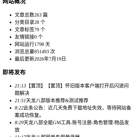
网站概况
文章总数
263 篇
分类目录
28 个
文章标签
79 个
友情链接
0 个
网站运行
1798 天
浏览总量
851493 次
最后更新
2026年7月19日
即将发布
21:13
【置顶】【置顶】怀旧版本客户端打开后闪退问
题解决
21:51
天龙八部版本推荐&测试推荐
8:22
此条公告：近几天免费下载地址失效，等待网站备
案成功恢复。
8:29
天龙八部全能GM工具-账号注册-角色管理-物品发
放