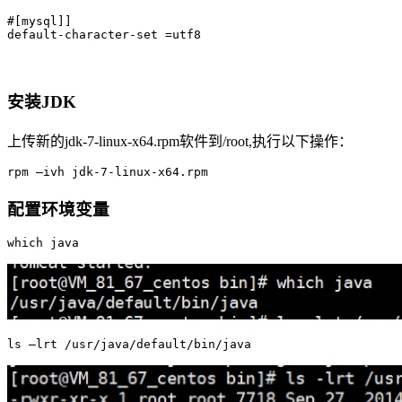
#[mysql]]

default-character-set =utf8
安装JDK
上传新的jdk-7-linux-x64.rpm软件到/root,执行以下操作：
rpm –ivh jdk-7-linux-x64.rpm
配置环境变量
which java
ls –lrt /usr/java/default/bin/java