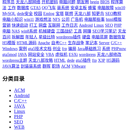
程序员
天龙八部网络
开机密码
电脑问题
朋友圈
begin
BIOS
程序算
法
工作
数据库
GTA5
QQ飞车
装系统
安卓主板
蜂蜜
电脑故障
win10
MySQL
dede安全
校园
Emlog
宝塔
联想
天龙八部
知更鸟
SEO教程
电脑小知识
win11
游戏想法
NFS
公司
广告机
电脑那些事
html模版
营销
快速启动
打工
网盘
互联网
工作日志
Android
Linux
SEO
PHP
电脑
NAS
win8系统
机械硬盘
三国战纪
工具
网赚
SEO学习笔记
天龙
百问
拆解图
年轻人
星级比特
wordpress插件
硬盘
电脑蓝屏
数据恢复
H5模版
HTML源码
Apache
自考C++
生存战争
笔记本
Server
C/C++
Windows
案例
gta5技术文档
创业
frp
骗局
Java基础练习
系统
PHPnow
gta5mod
JAVA
网站安全
VBA
虚拟机
ESXi
wordpress
天龙八部修改
wordpress主题
天龙八部攻略
HTML
dede
gta5插件
ftp
X3P
H5源码
JAVA算法
封装装系统
群晖
职场
ACM
VMware
分类目录
ACM
Android
C/C++
JAVA
Linux
PHP
SEO
WEB