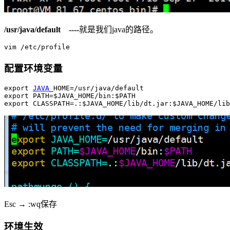
/usr/java/default ----
就是我们java的路径。
配置环境变量
export 
JAVA
_HOME=/usr/java/default

export PATH=$JAVA_HOME/bin:$PATH

export CLASSPATH=.:$JAVA_HOME/lib/dt.jar:$JAVA_HOME/lib
Esc → :wq保存
环境生效