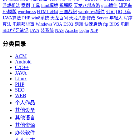
游戏想法
案例
工具
html模版
拆解图
天龙八部攻略
gta5插件
知更鸟
H5模版
wordpress
HTML源码
三国战纪
wordpress插件
公司
QQ飞车
JAVA算法
PHP
win8系统
天龙百问
天龙八部修改
Server
年轻人
程序
算法
电脑那些事
Windows
VBA
ESXi
网赚
快速启动
ftp
BIOS
电脑
SEO学习笔记
JAVA
装系统
NAS
Apache
begin
X3P
分类目录
ACM
Android
C/C++
JAVA
Linux
PHP
SEO
WEB
个人作品
其他设备
其他语言
其他资源
办公软件