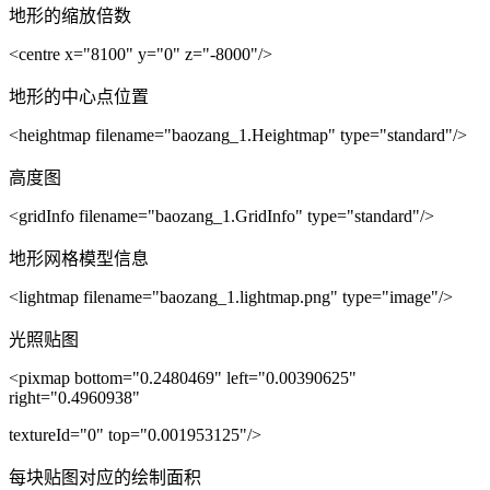
地形的缩放倍数
<centre x="8100" y="0" z="-8000"/>
地形的中心点位置
<heightmap filename="baozang_1.Heightmap" type="standard"/>
高度图
<gridInfo filename="baozang_1.GridInfo" type="standard"/>
地形网格模型信息
<lightmap filename="baozang_1.lightmap.png" type="image"/>
光照贴图
<pixmap bottom="0.2480469" left="0.00390625"
right="0.4960938"
textureId="0" top="0.001953125"/>
每块贴图对应的绘制面积