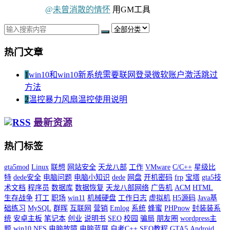
@
未曾消散的情怀
用GM工具
热门文章
1
win10和win10新系统需要联网登录微软账户激活跳过
方法
2
温控暴力风扇温控使用说明
最新资源
热门标签
gta5mod
Linux
联想
网站安全
天龙八部
工作
VMware
C/C++
星级比
特
dede安全
电脑问题
电脑小知识
dede
网盘
开机密码
frp
宝塔
gta5技
术文档
程序员
数据库
数据恢复
天龙八部网络
广告机
ACM
HTML
生存战争
打工
职场
win11
机械硬盘
工作日志
虚拟机
H5源码
Java基
础练习
MySQL
群晖
互联网
营销
Emlog
系统
蜂蜜
PHPnow
封装装系
统
安卓主板
笔记本
创业
说明书
SEO
校园
骗局
朋友圈
wordpress主
题
win10
NFS
电脑故障
电脑蓝屏
自考C++
SEO教程
GTA5
Android