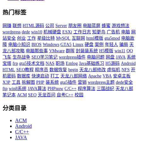
热门标签
网赚
联想
HTML源码
公司
Server
朋友圈
电脑蓝屏
蜂蜜
游戏想法
wordpress
dede
win10
机械硬盘
ESXi
工作日志
知更鸟
广告机
电脑
网
站安全
创业
工作
星级比特
MySQL
互联网
html模版
gta5mod
电脑故
障
电脑小知识
BIOS
Windows
GTA5
Linux
硬盘
案例
年轻人
骗局
天
龙八部攻略
电脑那些事
VMware
群晖
封装装系统
H5模版
win11
QQ
飞车
生存战争
SEO学习笔记
wordpress插件
电脑问题
网盘
JAVA
系统
宝塔
frp
gta5技术文档
NAS
职场
Emlog
Java基础练习
H5源码
Android
HTML
SEO教程
程序员
数据恢复
begin
天龙八部修改
虚拟机
NFS
开
机密码
数据库
快速启动
打工
天龙八部网络
Apache
VBA
安卓主板
X3P
工具
拆解图
PHP
装系统
gta5插件
营销
wordpress主题
dede安全
ftp
win8系统
JAVA算法
PHPnow
C/C++
程序算法
三国战纪
天龙八部
笔记本
ACM
SEO
天龙百问
自考C++
校园
分类目录
ACM
Android
C/C++
JAVA