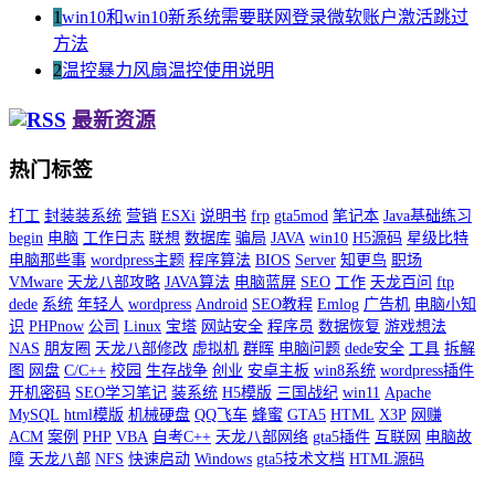
1
win10和win10新系统需要联网登录微软账户激活跳过
方法
2
温控暴力风扇温控使用说明
最新资源
热门标签
打工
封装装系统
营销
ESXi
说明书
frp
gta5mod
笔记本
Java基础练习
begin
电脑
工作日志
联想
数据库
骗局
JAVA
win10
H5源码
星级比特
电脑那些事
wordpress主题
程序算法
BIOS
Server
知更鸟
职场
VMware
天龙八部攻略
JAVA算法
电脑蓝屏
SEO
工作
天龙百问
ftp
dede
系统
年轻人
wordpress
Android
SEO教程
Emlog
广告机
电脑小知
识
PHPnow
公司
Linux
宝塔
网站安全
程序员
数据恢复
游戏想法
NAS
朋友圈
天龙八部修改
虚拟机
群晖
电脑问题
dede安全
工具
拆解
图
网盘
C/C++
校园
生存战争
创业
安卓主板
win8系统
wordpress插件
开机密码
SEO学习笔记
装系统
H5模版
三国战纪
win11
Apache
MySQL
html模版
机械硬盘
QQ飞车
蜂蜜
GTA5
HTML
X3P
网赚
ACM
案例
PHP
VBA
自考C++
天龙八部网络
gta5插件
互联网
电脑故
障
天龙八部
NFS
快速启动
Windows
gta5技术文档
HTML源码