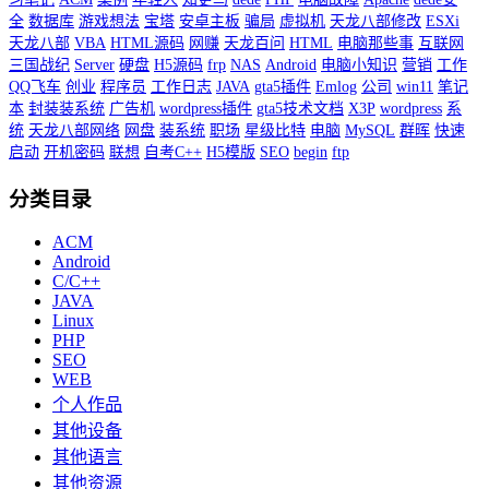
全
数据库
游戏想法
宝塔
安卓主板
骗局
虚拟机
天龙八部修改
ESXi
天龙八部
VBA
HTML源码
网赚
天龙百问
HTML
电脑那些事
互联网
三国战纪
Server
硬盘
H5源码
frp
NAS
Android
电脑小知识
营销
工作
QQ飞车
创业
程序员
工作日志
JAVA
gta5插件
Emlog
公司
win11
笔记
本
封装装系统
广告机
wordpress插件
gta5技术文档
X3P
wordpress
系
统
天龙八部网络
网盘
装系统
职场
星级比特
电脑
MySQL
群晖
快速
启动
开机密码
联想
自考C++
H5模版
SEO
begin
ftp
分类目录
ACM
Android
C/C++
JAVA
Linux
PHP
SEO
WEB
个人作品
其他设备
其他语言
其他资源