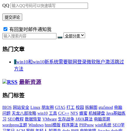
QQ
有回复时邮件通知我
热门文章
1
win10和win10新系统需要联网登录微软账户激活跳过
方法
最新资源
热门标签
BIOS
网站安全
Linux
朋友圈
GTA5
打工
校园
拆解图
gta5mod
电脑
问题
天龙八部攻略
win10
工具
C/C++
NFS
蜂蜜
机械硬盘
Java基础练
习
SEO教程
数据恢复
VMware
生存战争
JAVA算法
电脑蓝屏
wordpress主题
Windows
html模版
程序算法
PHPnow
win8系统
SEO学
习笔记
ACM
案例
年轻人
知更鸟
dede
PHP
电脑故障
Apache
dede安