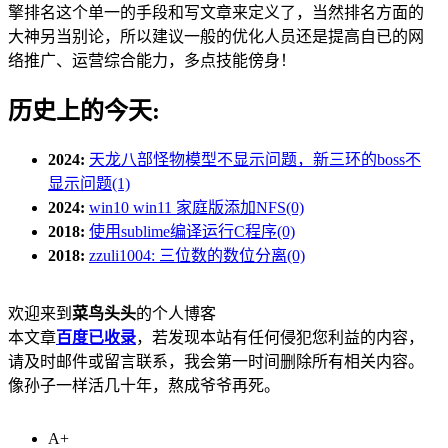
擎排名这个单一的手段和写文章来定义了，当然排名方面的
大神另当别论，所以建议一般的优化人员还是提高自已的网
络推广、运营综合能力，多点技能傍身！
历史上的今天:
2024:
天龙八部怪物模型不显示问题，新三环的boss不
显示问题(1)
2024:
win10 win11 家庭版添加NFS(0)
2018:
使用sublime编译运行C程序(0)
2018:
zzuli1004: 三位数的数位分离(0)
欢迎来到
菜鸟头头
的个人博客
本文章
百度已收录
，若发现本站有任何侵犯您利益的内容，
请及时邮件或留言联系，我会第一时间删除所有相关内容。
像孙子一样活几十年，熬成爷爷再死。
A+