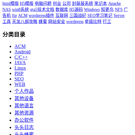
html模版
H5模版
电脑问题
创业
公司
封装装系统
笔记本
Apache
NAS
win8系统
gta5技术文档
数据库
H5源码
Windows
知更鸟
NFS
广
告机
ftp
ACM
wordpress插件
互联网
三国战纪
SEO学习笔记
Server
工具
天龙八部攻略
蜂蜜
网站安全
wordpress
星级比特
打工
分类目录
ACM
Android
C/C++
JAVA
Linux
PHP
SEO
WEB
个人作品
其他设备
其他语言
其他资源
办公软件
头头日志
头头蜂蜜