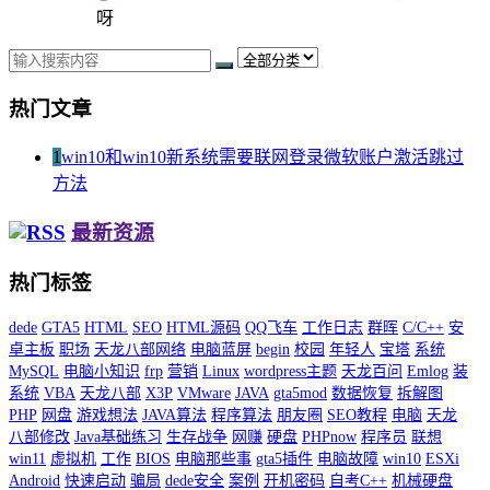
呀
热门文章
1
win10和win10新系统需要联网登录微软账户激活跳过
方法
最新资源
热门标签
dede
GTA5
HTML
SEO
HTML源码
QQ飞车
工作日志
群晖
C/C++
安
卓主板
职场
天龙八部网络
电脑蓝屏
begin
校园
年轻人
宝塔
系统
MySQL
电脑小知识
frp
营销
Linux
wordpress主题
天龙百问
Emlog
装
系统
VBA
天龙八部
X3P
VMware
JAVA
gta5mod
数据恢复
拆解图
PHP
网盘
游戏想法
JAVA算法
程序算法
朋友圈
SEO教程
电脑
天龙
八部修改
Java基础练习
生存战争
网赚
硬盘
PHPnow
程序员
联想
win11
虚拟机
工作
BIOS
电脑那些事
gta5插件
电脑故障
win10
ESXi
Android
快速启动
骗局
dede安全
案例
开机密码
自考C++
机械硬盘