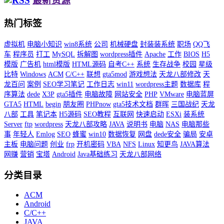
最新资源
热门标签
虚拟机
电脑小知识
win8系统
公司
机械硬盘
封装装系统
职场
QQ飞
车
程序员
打工
MySQL
拆解图
wordpress插件
Apache
工作
BIOS
H5
模版
广告机
html模版
HTML源码
自考C++
系统
生存战争
校园
星级
比特
Windows
ACM
C/C++
联想
gta5mod
游戏想法
天龙八部修改
天
龙百问
案例
SEO学习笔记
工作日志
win11
wordpress主题
数据库
程
序算法
dede
X3P
gta5插件
电脑故障
网站安全
PHP
VMware
电脑蓝屏
GTA5
HTML
begin
朋友圈
PHPnow
gta5技术文档
群晖
三国战纪
天龙
八部
工具
笔记本
H5源码
SEO教程
互联网
快速启动
ESXi
装系统
Server
ftp
wordpress
天龙八部攻略
JAVA
说明书
电脑
NAS
电脑那些
事
年轻人
Emlog
SEO
蜂蜜
win10
数据恢复
网盘
dede安全
骗局
安卓
主板
电脑问题
创业
frp
开机密码
VBA
NFS
Linux
知更鸟
JAVA算法
网赚
营销
宝塔
Android
Java基础练习
天龙八部网络
分类目录
ACM
Android
C/C++
JAVA