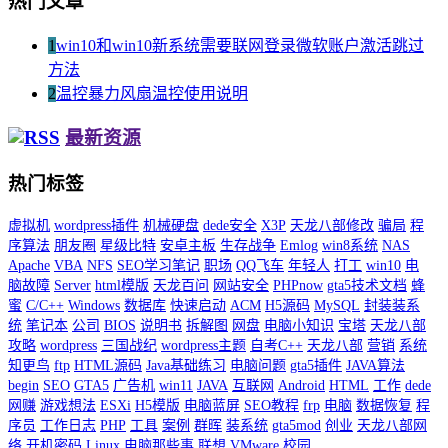
热门文章
1
win10和win10新系统需要联网登录微软账户激活跳过
方法
2
温控暴力风扇温控使用说明
最新资源
热门标签
虚拟机
wordpress插件
机械硬盘
dede安全
X3P
天龙八部修改
骗局
程
序算法
朋友圈
星级比特
安卓主板
生存战争
Emlog
win8系统
NAS
Apache
VBA
NFS
SEO学习笔记
职场
QQ飞车
年轻人
打工
win10
电
脑故障
Server
html模版
天龙百问
网站安全
PHPnow
gta5技术文档
蜂
蜜
C/C++
Windows
数据库
快速启动
ACM
H5源码
MySQL
封装装系
统
笔记本
公司
BIOS
说明书
拆解图
网盘
电脑小知识
宝塔
天龙八部
攻略
wordpress
三国战纪
wordpress主题
自考C++
天龙八部
营销
系统
知更鸟
ftp
HTML源码
Java基础练习
电脑问题
gta5插件
JAVA算法
begin
SEO
GTA5
广告机
win11
JAVA
互联网
Android
HTML
工作
dede
网赚
游戏想法
ESXi
H5模版
电脑蓝屏
SEO教程
frp
电脑
数据恢复
程
序员
工作日志
PHP
工具
案例
群晖
装系统
gta5mod
创业
天龙八部网
络
开机密码
Linux
电脑那些事
联想
VMware
校园