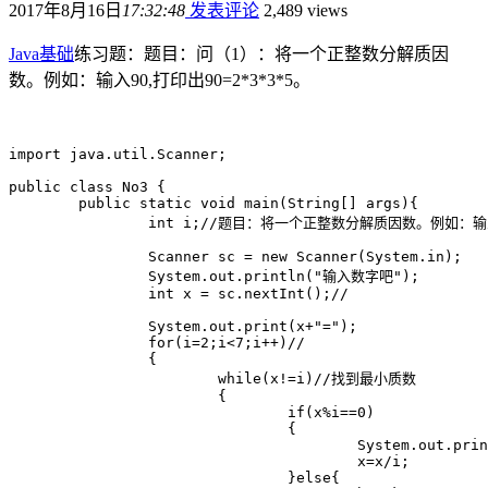
2017年8月16日
17:32:48
发表评论
2,489 views
Java基础
练习题：题目：问（1）：将一个正整数分解质因
数。例如：输入90,打印出90=2*3*3*5。
import java.util.Scanner;

public class No3 {

	public static void main(String[] args){

		int i;//题目：将一个正整数分解质因数。例如：输入90,打印出90=2*3*3*5。

		Scanner sc = new Scanner(System.in);

		System.out.println("输入数字吧");

		int x = sc.nextInt();//

		System.out.print(x+"=");

		for(i=2;i<7;i++)//

		{

			while(x!=i)//找到最小质数

			{

				if(x%i==0)

				{

					System.out.print(i+"*");

					x=x/i;

				}else{
