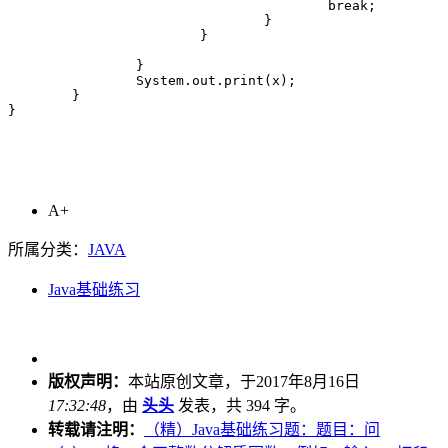
					break;

				}

			}

		}

		System.out.print(x);

	}

}
A+
所属分类：
JAVA
Java基础练习
版权声明：
本站原创文章，于2017年8月16日
17:32:48
，由
头头
发表，共 394 字。
转载请注明：
（精）Java基础练习题：题目：问