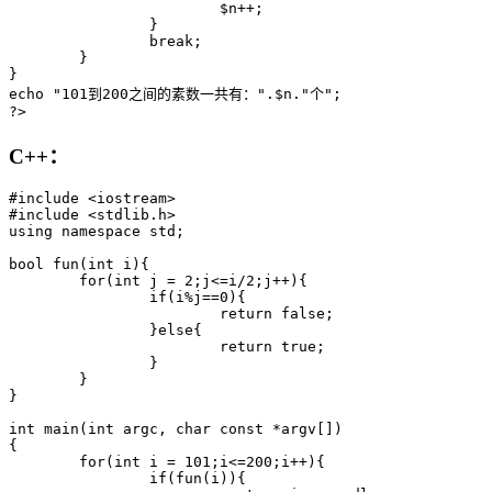
			$n++;

		}

		break;

	}

}

echo "101到200之间的素数一共有：".$n."个";

C++：
#include <iostream>

#include <stdlib.h>

using namespace std;

bool fun(int i){

	for(int j = 2;j<=i/2;j++){

		if(i%j==0){

			return false;

		}else{

			return true;

		}

	}

}

int main(int argc, char const *argv[])

{

	for(int i = 101;i<=200;i++){

		if(fun(i)){
