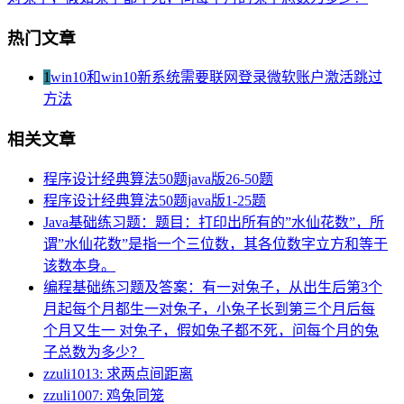
热门文章
1
win10和win10新系统需要联网登录微软账户激活跳过
方法
相关文章
程序设计经典算法50题java版26-50题
程序设计经典算法50题java版1-25题
Java基础练习题：题目：打印出所有的”水仙花数”，所
谓”水仙花数”是指一个三位数，其各位数字立方和等于
该数本身。
编程基础练习题及答案：有一对兔子，从出生后第3个
月起每个月都生一对兔子，小兔子长到第三个月后每
个月又生一 对兔子，假如兔子都不死，问每个月的兔
子总数为多少？
zzuli1013: 求两点间距离
zzuli1007: 鸡兔同笼