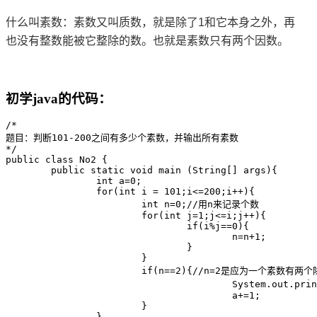
什么叫素数：
素数又叫质数，就是除了1和它本身之外，再
也没有整数能被它整除的数。也就是素数只有两个因数。
初学java的代码：
/*

题目：判断101-200之间有多少个素数，并输出所有素数

*/

public class No2 {

	public static void main (String[] args){

		int a=0;

		for(int i = 101;i<=200;i++){

			int n=0;//用n来记录个数

			for(int j=1;j<=i;j++){				

				if(i%j==0){

					n=n+1;

				}						

			}

			if(n==2){//n=2是应为一个素数有两个除数			

					System.out.println("第"+a+"个素数是"+i);

					a+=1;

			}

		}
