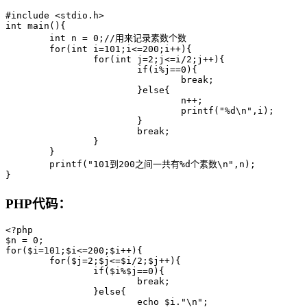
#include <stdio.h>

int main(){

	int n = 0;//用来记录素数个数

	for(int i=101;i<=200;i++){

		for(int j=2;j<=i/2;j++){

			if(i%j==0){

				break;

			}else{

				n++;

				printf("%d\n",i);

			}

			break;

		}

	}

	printf("101到200之间一共有%d个素数\n",n);

}
PHP代码：
<?php

$n = 0;

for($i=101;$i<=200;$i++){

	for($j=2;$j<=$i/2;$j++){

		if($i%$j==0){

			break;

		}else{

			echo $i."\n";
