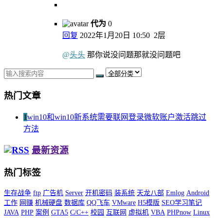
代为
0
回复
2022年1月20日 10:50
2层
@
头头
那你说没问题那就没问题吧
热门文章
1
win10和win10新系统需要联网登录微软账户激活跳过
方法
最新资源
热门标签
生存战争
ftp
广告机
Server
开机密码
装系统
天龙八部
Emlog
Android
工作
网赚
机械硬盘
数据库
QQ飞车
VMware
H5模版
SEO学习笔记
JAVA
PHP
案例
GTA5
C/C++
校园
互联网
虚拟机
VBA
PHPnow
Linux