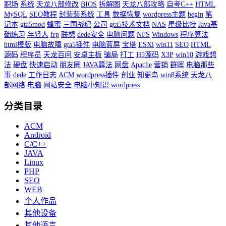
职场
系统
天龙八部修改
BIOS
拆解图
天龙八部攻略
自考C++
HTML
MySQL
SEO教程
封装装系统
工具
数据恢复
wordpress主题
begin
笔
记本
gta5mod
蜂蜜
三国战纪
公司
gta5技术文档
NAS
星级比特
Java基
础练习
年轻人
frp
联想
dede安全
电脑问题
NFS
Windows
程序算法
html模版
电脑故障
gta5插件
电脑蓝屏
宝塔
ESXi
win11
SEO
HTML
源码
程序员
天龙百问
安卓主板
骗局
打工
H5源码
X3P
win10
游戏想
法
硬盘
快速启动
朋友圈
JAVA算法
网盘
Apache
营销
群晖
电脑那些
事
dede
工作日志
ACM
wordpress插件
创业
知更鸟
win8系统
天龙八
部网络
电脑
网站安全
电脑小知识
wordpress
分类目录
ACM
Android
C/C++
JAVA
Linux
PHP
SEO
WEB
个人作品
其他设备
其他语言