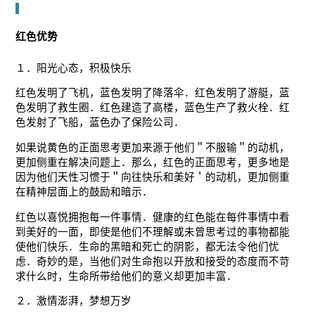
红色优势
１．阳光心态，积极快乐
红色发明了飞机，蓝色发明了降落伞．红色发明了游艇，蓝
色发明了救生圈．红色建造了高楼，蓝色生产了救火栓．红
色发射了飞船，蓝色办了保险公司．
如果说黄色的正面思考更加来源于他们＂不服输＂的动机，
更加侧重在解决问题上．那么，红色的正面思考，更多地是
因为他们天性习惯于＂向往快乐和美好＇的动机，更加侧重
在精神层面上的鼓励和暗示．
红色以喜悦拥抱每一件事情．健康的红色能在每件事情中看
到美好的一面，即使是他们不理解或未曾思考过的事物都能
使他们快乐．生命的黑暗和死亡的阴影，都无法令他们忧
虑．奇妙的是，当他们对生命抱以开放和接受的态度而不苛
求什么时，生命所带给他们的意义却更加丰富．
２．激情澎湃，梦想万岁