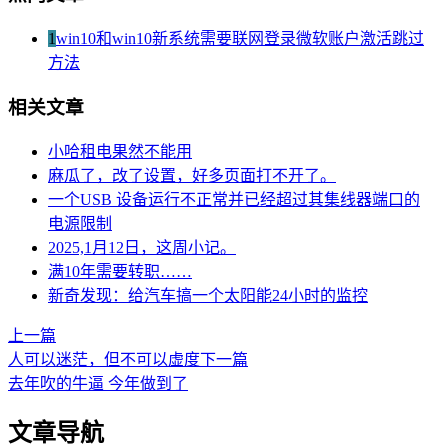
1
win10和win10新系统需要联网登录微软账户激活跳过
方法
相关文章
小哈租电果然不能用
麻瓜了，改了设置，好多页面打不开了。
一个USB 设备运行不正常并已经超过其集线器端口的
电源限制
2025,1月12日，这周小记。
满10年需要转职……
新奇发现：给汽车搞一个太阳能24小时的监控
上一篇
人可以迷茫，但不可以虚度
下一篇
去年吹的牛逼 今年做到了
文章导航