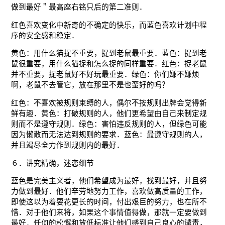
做到最好＂最高座右铭只后的第二准则．
红色喜欢变化中新奇的不确定的快乐，而蓝色喜欢计划中程
序的安全感和稳定．
黄色：用什么猫捉不重要，捉到老鼠最重要．蓝色：捉到老
鼠很重要，用什么猫捉和怎么捉的同样重要．红色：捉老鼠
并不重要，捉老鼠好不好玩最重要．绿色：你们嫌不嫌烦
啊，老鼠不去管它，放在那里不是也蛮好的吗？
红色：不喜欢被规则束缚的人，偶尔不按规则出牌会觉得新
鲜有趣．黄色：打破规则的人，他们更希望由自己来制定规
则而不是遵守规则．绿色：害怕违反规则的人，但绿色可能
因为懒散而无法达到规则的要求．蓝色：最遵守规则的人，
并且竭尽全力作到规则内的最好．
６．讲究精确，迷恋细节
蓝色是完美主义者，他们希望成为最好，找到最好，并且努
力做到最好．他们辛劳地努力工作，喜欢做高质量的工作，
即使这以为着要花更长的时间，付出艰巨的努力，也在所不
惜．对于他们来将，如果这个事情值得做，那就一定要做到
最好．任何的松懈和放低标准让他们感到自己良心的谴责，