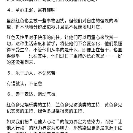
４．童心未泯，富有趣味
虽然红色也会被一些事物困扰，但他们对自由的强烈的渴
望，将本能地分辨出包袱并且毫不犹豫地甩开它．
红色天性里对于快乐的向往，让他们可以用童心来欣赏一
切，这种生活态度和哲学，将使他们不会复杂化．他们最懂
得享受生命，不管他们从事的是什么，即便正在苦干，也显
得似乎 乐在其中，他们过日子秉持的信心就是－－－好
的还没有到来．
５．乐于助人，不记愁苦
有错就认，不记愁
６．善于表达，调动气氛
红色多见娱乐类的主持．兰色多见访谈类的主持．黄色多见
记实类的主持．绿色多见播报类的主持．
如果我们把＂让他人心动＂的能力界定为感染力，而把＂让
他人行动＂的能力界定为影响力，那感染里更多是来源于红