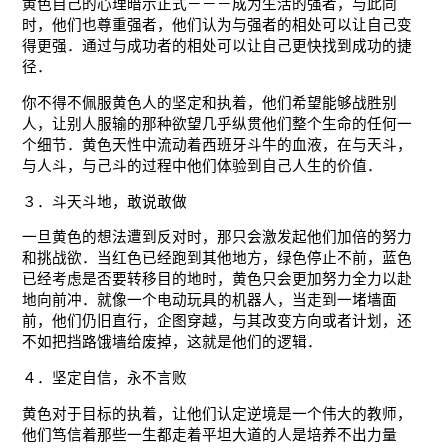
黄色自己的心理暗示正式－－－成为生活的强者，与此同
时，他们也尊重强者，他们认为与强者的相处可以让自己变
得更强．通过与成功者的相处可以让自己更快找到成功的捷
径．
你不得不佩服黄色人的坚定和执着，他们希望能够战胜别
人，让别人服输的那种欲望几乎纵贯他们整个生命的任何一
个细节．黄色天性中流动着西班牙斗牛的血液，在与天斗，
与人斗，与己斗的过程中他们体验到自己人生的价值．
３．斗天斗地，敢说敢做
一旦黄色的想法遭到反对时，那只会激发起他们加倍的努力
和挑战欲．当红色已经跑到其他地方，绿色停止不前，蓝色
已经考虑是否要转移目的地时，黄色只会更加努力全力以赴
地向前冲．就像一个电动玩具的机器人，当走到一堵墙面
前，他们仍旧直行，企图穿越，与其改变方向或者计划，还
不如把挡路饿墙给废掉，这就是他们的逻辑．
４．坚定自信，永不言败
黄色对于目标的执着，让他们认定逆境是一个伟大的教师，
他们笃信着那些一生都走着平坦大道的人是培养不出力量