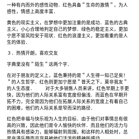
一种有内而外的感性动物．红色具备＂生命的激情＂，为人
感性，情感上高度丰富．
黄色的现实主义，在梦想中更加注重的是成功．蓝色的古典
主义，小心合理地判定自己的梦想．绿色的稳定主义，更加
宁愿不冒风险安于现状．红色的浪漫主义，更加看重的是人
生的体验．
３．热情开朗，喜欢交友
字典里没有＂陌生＂这两个字．
在对于朋友的定义上，蓝色秉持的是＂人生得一知己足矣！
＂的人生哲学．红色则更加宁愿是＂普天之下，莫非我友＂
的人生态度． 对于大多销售人员来讲，红色早期上手更
快，因为他们的人际关系富有宽度但偏浅．而蓝色在早期开
拓不力，完全是因为他们在拓展人际关系的宽度上有着自己
的困难，他们的人际关系是窄而深的路径．
红色把幸福与快乐视为人生的目标．由于他们对事情总有很
高的兴致，因此他们是令人愉快的伙伴．而且他们的活力与
热情具有感染力，能够辐射到周围，和这样的人相处时，总
是充满乐趣而且容易被他们活泼的精神所感动．