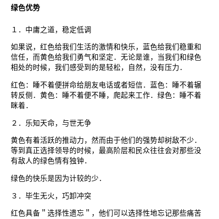
绿色优势
１．中庸之道，稳定低调
如果说，红色给我们生活的激情和快乐，蓝色给我们稳重和
信任，而黄色给我们勇气和坚定．无论是谁，当我们和绿色
相处的时候，我们感受到的是轻松，自然，没有压力．
红色：睡不着便拼命给朋友电话或者短信．蓝色：睡不着辗
转反侧．黄色：睡不着便不睡，爬起来工作．绿色：睡不着
眯着．
２．乐知天命，与世无争
黄色有着活跃的推动力，然而由于他们的强势却树敌不少．
等到真正选择领导的时候，最高阶层和民众往往会对那些没
有敌人的绿色情有独钟．
绿色的快乐是因为计较的少．
３．毕生无火，巧卸冲突
红色具备＂选择性遗忘＂，他们可以选择性地忘记那些痛苦