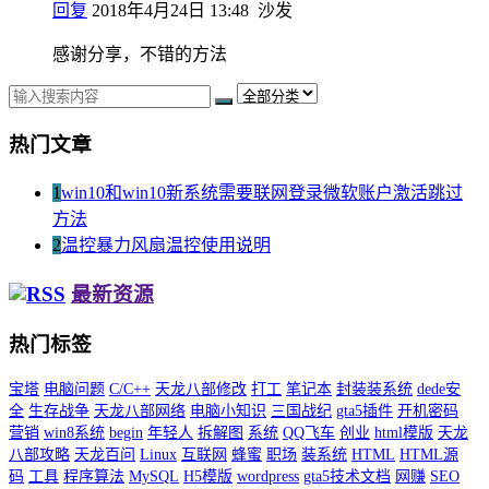
回复
2018年4月24日 13:48
沙发
感谢分享，不错的方法
热门文章
1
win10和win10新系统需要联网登录微软账户激活跳过
方法
2
温控暴力风扇温控使用说明
最新资源
热门标签
宝塔
电脑问题
C/C++
天龙八部修改
打工
笔记本
封装装系统
dede安
全
生存战争
天龙八部网络
电脑小知识
三国战纪
gta5插件
开机密码
营销
win8系统
begin
年轻人
拆解图
系统
QQ飞车
创业
html模版
天龙
八部攻略
天龙百问
Linux
互联网
蜂蜜
职场
装系统
HTML
HTML源
码
工具
程序算法
MySQL
H5模版
wordpress
gta5技术文档
网赚
SEO