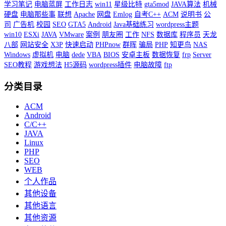
学习笔记
电脑蓝屏
工作日志
win11
星级比特
gta5mod
JAVA算法
机械
硬盘
电脑那些事
联想
Apache
网盘
Emlog
自考C++
ACM
说明书
公
司
广告机
校园
SEO
GTA5
Android
Java基础练习
wordpress主题
win10
ESXi
JAVA
VMware
案例
朋友圈
工作
NFS
数据库
程序员
天龙
八部
网站安全
X3P
快速启动
PHPnow
群晖
骗局
PHP
知更鸟
NAS
Windows
虚拟机
电脑
dede
VBA
BIOS
安卓主板
数据恢复
frp
Server
SEO教程
游戏想法
H5源码
wordpress插件
电脑故障
ftp
分类目录
ACM
Android
C/C++
JAVA
Linux
PHP
SEO
WEB
个人作品
其他设备
其他语言
其他资源