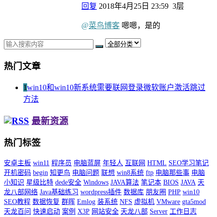
回复
2018年4月25日 23:59
3层
@
菜鸟博客
嗯嗯，是的
热门文章
1
win10和win10新系统需要联网登录微软账户激活跳过
方法
最新资源
热门标签
安卓主板
win11
程序员
电脑蓝屏
年轻人
互联网
HTML
SEO学习笔记
开机密码
begin
知更鸟
电脑问题
联想
win8系统
ftp
电脑那些事
电脑
小知识
星级比特
dede安全
Windows
JAVA算法
笔记本
BIOS
JAVA
天
龙八部网络
Java基础练习
wordpress插件
数据库
朋友圈
PHP
win10
SEO教程
数据恢复
群晖
Emlog
装系统
NFS
虚拟机
VMware
gta5mod
天龙百问
快速启动
案例
X3P
网站安全
天龙八部
Server
工作日志