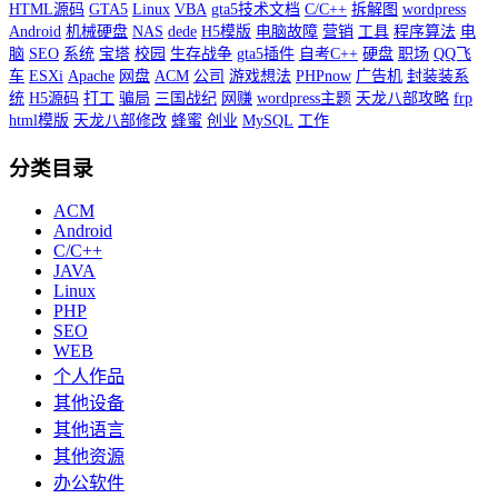
HTML源码
GTA5
Linux
VBA
gta5技术文档
C/C++
拆解图
wordpress
Android
机械硬盘
NAS
dede
H5模版
电脑故障
营销
工具
程序算法
电
脑
SEO
系统
宝塔
校园
生存战争
gta5插件
自考C++
硬盘
职场
QQ飞
车
ESXi
Apache
网盘
ACM
公司
游戏想法
PHPnow
广告机
封装装系
统
H5源码
打工
骗局
三国战纪
网赚
wordpress主题
天龙八部攻略
frp
html模版
天龙八部修改
蜂蜜
创业
MySQL
工作
分类目录
ACM
Android
C/C++
JAVA
Linux
PHP
SEO
WEB
个人作品
其他设备
其他语言
其他资源
办公软件