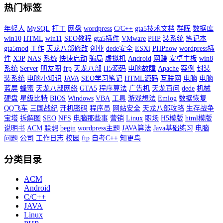
热门标签
年轻人
MySQL
打工
网盘
wordpress
C/C++
gta5技术文档
群晖
数据库
win10
HTML
win11
SEO教程
gta5插件
VMware
PHP
装系统
笔记本
gta5mod
工作
天龙八部修改
创业
dede安全
ESXi
PHPnow
wordpress插
件
X3P
NAS
系统
快速启动
骗局
虚拟机
Android
网赚
安卓主板
win8
系统
Server
朋友圈
frp
天龙八部
H5源码
电脑故障
Apache
案例
封装
装系统
电脑小知识
JAVA
SEO学习笔记
HTML源码
互联网
电脑
电脑
蓝屏
蜂蜜
天龙八部网络
GTA5
程序算法
广告机
天龙百问
dede
机械
硬盘
星级比特
BIOS
Windows
VBA
工具
游戏想法
Emlog
数据恢复
QQ飞车
三国战纪
开机密码
程序员
网站安全
天龙八部攻略
生存战争
宝塔
拆解图
SEO
NFS
电脑那些事
营销
Linux
职场
H5模版
html模版
说明书
ACM
联想
begin
wordpress主题
JAVA算法
Java基础练习
电脑
问题
公司
工作日志
校园
ftp
自考C++
知更鸟
分类目录
ACM
Android
C/C++
JAVA
Linux