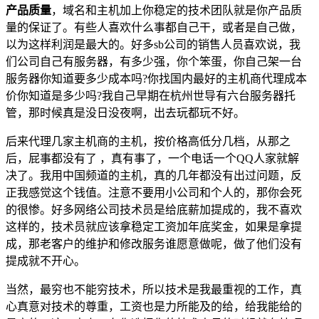
产品质量
，域名和主机加上你稳定的技术团队就是你产品质
量的保证了。有些人喜欢什么事都自己干，或者是自己做，
以为这样利润是最大的。好多sb公司的销售人员喜欢说，我
们公司自己有服务器，有多少强，你个笨蛋，你自己架一台
服务器你知道要多少成本吗?你找国内最好的主机商代理成本
价你知道是多少吗?我自己早期在杭州世导有六台服务器托
管，那时候真是没日没夜啊，出去玩都玩不好。
后来代理几家主机商的主机，按价格高低分几档，从那之
后，屁事都没有了 ，真有事了，一个电话一个QQ人家就解
决了。我用中国频道的主机，真的几年都没有出过问题，反
正我感觉这个钱值。注意不要用小公司和个人的，那你会死
的很惨。好多网络公司技术员是给底薪加提成的，我不喜欢
这样的，技术员就应该拿稳定工资加年底奖金，如果是拿提
成，那老客户的维护和修改服务谁愿意做呢，做了他们没有
提成就不开心。
当然，最穷也不能穷技术，所以技术是我最重视的工作，真
心真意对技术的尊重，工资也是力所能及的给，给我能给的